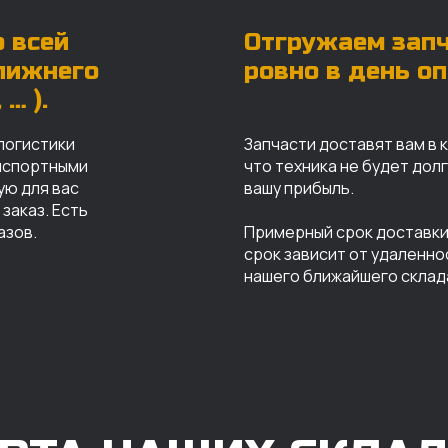
 всей
Отгружаем зап
ближнего
ровно в день о
… ).
логистики
Запчасти доставят вам в 
анспортными
что техника не будет дол
ую для вас
вашу прибыль.
заказ. Есть
азов.
Примерный срок доставки 
срок зависит от удаленно
нашего ближайшего склад