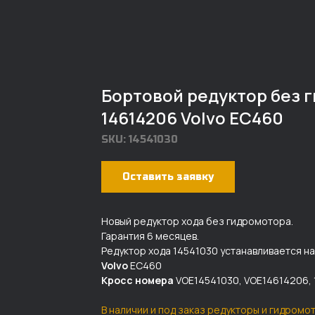
Бортовой редуктор без 
14614206 Volvo EС460
SKU:
14541030
Оставить заявку
Новый редуктор хода без гидромотора.
Гарантия 6 месяцев.
Редуктор хода 14541030 устанавливается на
Volvo
EС460
Кросс номера
VOE14541030, VOE14614206, 
В наличии и под заказ редукторы и гидромо