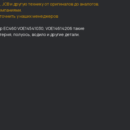
hi, JCB и другую технику от оригиналов до аналогов.
омпаниями.
точнить у наших менеджеров
тор EС460 VOE14541030, VOE14614206 такие
ерня, полуось, водило и другие детали.