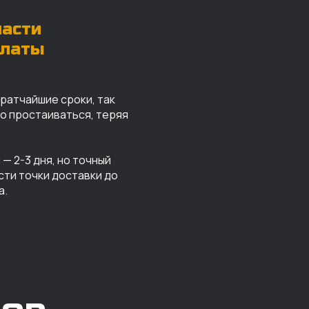
части
платы
кратчайшие сроки, так
го простаиваться, теряя
— 2-3 дня, но точный
сти точки доставки до
а.