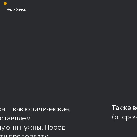
Челябинск
Также 
е — как юридические,
(отсроч
оставляем
му они нужны. Перед
ти предоплату