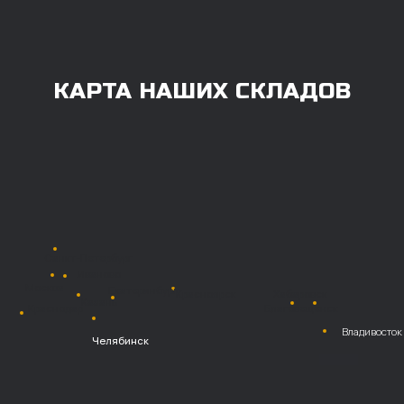
ОПЛАТА
Нашими клиентами могут быть все — как
юридические, так и физические лица.
Мы предоставляем качественные запчасти
всем, кому они нужны. Перед оформлением
заказа нужно внести предоплату в размере
100% любым удобным способом.
Также возможна
постоплата (отсрочка
платежа).
Наличными при
получении
Безналичный
расчет с НДС