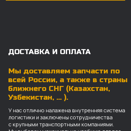
Мы доставляем запчасти по
всей России, а также в страны
ближнего СНГ (Казахстан,
Узбекистан, … ).
У нас отлично налажена внутренняя система
логистики и заключены сотрудничества
с крупными транспортными компаниями.
Мы выберем максимально удобную для вас
компанию, которая оперативно доставит ваш
заказ. Есть вариант авиадоставки для очень
срочных заказов.
Отгружаем запчасти
ровно в день оплаты
Запчасти доставят вам в кратчайшие сроки,
так что техника не будет долго
простаиваться, теряя вашу прибыль.
Примерный срок доставки — 2-3 дня, но
точный срок зависит от удаленности точки