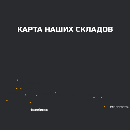
ОПЛАТА
Нашими клиентами могут быть все — как
юридические, так и физические лица.
Мы предоставляем качественные запчасти
всем, кому они нужны. Перед оформлением
заказа нужно внести предоплату в размере
100% любым удобным способом.
Также возможна
постоплата (отсрочка
платежа).
Наличными при
получении
Безналичный
расчет с НДС