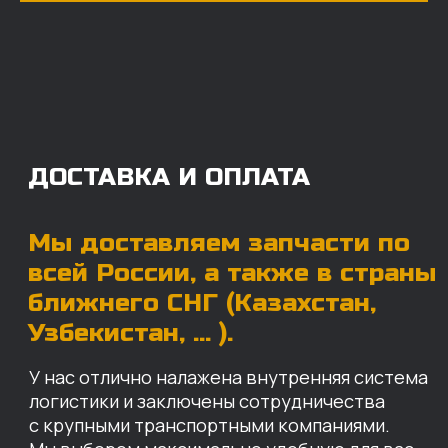
Мы доставляем запчасти по
всей России, а также в страны
ближнего СНГ (Казахстан,
Узбекистан, … ).
У нас отлично налажена внутренняя система
логистики и заключены сотрудничества
с крупными транспортными компаниями.
Мы выберем максимально удобную для вас
компанию, которая оперативно доставит ваш
заказ. Есть вариант авиадоставки для очень
срочных заказов.
Отгружаем запчасти
ровно в день оплаты
Запчасти доставят вам в кратчайшие сроки,
так что техника не будет долго
простаиваться, теряя вашу прибыль.
Примерный срок доставки — 2-3 дня, но
точный срок зависит от удаленности точки