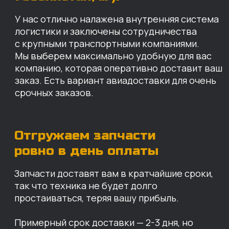
так что техника не будет долго
простаиваться, теряя вашу прибыль.
Примерный срок доставки — 2-3 дня, но
точный срок зависит от удаленности точки
доставки до нашего ближайшего склада.
КАРТА НАШИХ СКЛАДОВ
Санкт-Петербург
Иваново
Москва
Екатеринбург
Красноярск
Хабаровск
Казань
Краснодар
Благовещенск
Владивосток
Челябинск