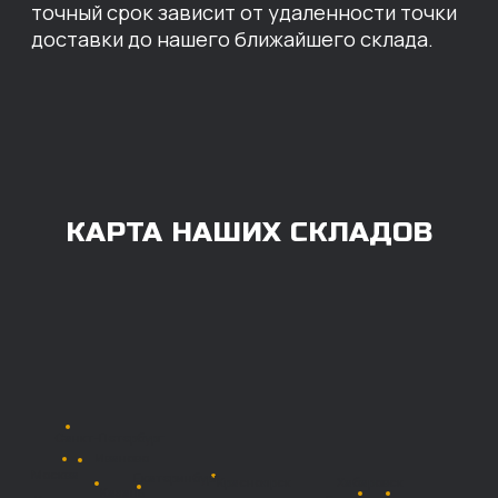
ОПЛАТА
Нашими клиентами могут быть все — как
юридические, так и физические лица.
Мы предоставляем качественные запчасти
всем, кому они нужны. Перед оформлением
заказа нужно внести предоплату в размере
100% любым удобным способом.
Также возможна
постоплата (отсрочка
платежа).
Наличными при
получении