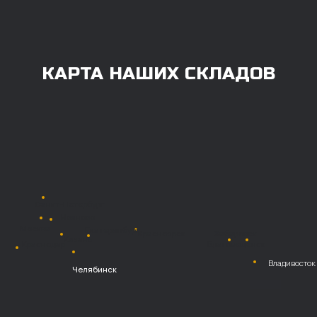
100% любым удобным способом.
Также возможна
постоплата (отсрочка
платежа).
Наличными при
получении
Безналичный
расчет с НДС
Перевод
на расчетный счет