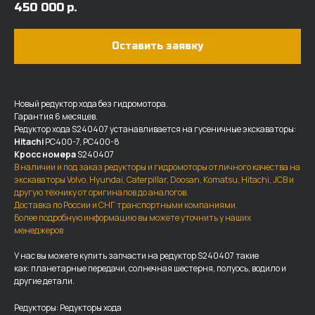
450 000
р.
Оставить заявку
Новый редуктор хода без гидромотора.
Гарантия 6 месяцев.
Редуктор хода S240407 устанавливается на гусеничные экскаваторы:
Hitachi
PC400-7, PC400-8
Кросс номера
S240407
В наличии и под заказ редукторы и гидромоторы отличного качества на
экскаваторы Volvo, Hyundai, Caterpillar, Doosan, Komatsu, Hitachi, JCB и
другую технику от оригиналов до аналогов.
Доставка по России и СНГ транспортными компаниями.
Более подробную информацию вы можете уточнить у наших
ДОСТАВКА И ОПЛАТА
менеджеров
У нас вы можете купить запчасти на редуктор S240407 такие
Мы доставляем запчасти по
как: планетарные передачи, солнечная шестерня, полуось, водило и
всей России, а также в страны
другие детали.
ближнего СНГ (Казахстан,
Узбекистан, … ).
Редукторы: Редукторы хода