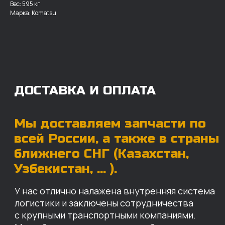
Вес: 595 кг
У нас отлично налажена внутренняя система
Марка: Komatsu
логистики и заключены сотрудничества
с крупными транспортными компаниями.
Мы выберем максимально удобную для вас
компанию, которая оперативно доставит ваш
заказ. Есть вариант авиадоставки для очень
срочных заказов.
Отгружаем запчасти
ровно в день оплаты
Запчасти доставят вам в кратчайшие сроки,
так что техника не будет долго
простаиваться, теряя вашу прибыль.
Примерный срок доставки — 2-3 дня, но
точный срок зависит от удаленности точки
доставки до нашего ближайшего склада.