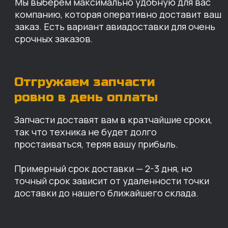
КАРТА НАШИХ СКЛАДОВ
Санкт-Петербург
Иваново
Москва
Екатеринбург
Красноярск
Хабаровск
Казань
Краснодар
Благовещенск
Владивосток
Челябинск
ОПЛАТА
Нашими клиентами могут быть все — как
юридические, так и физические лица.
Мы предоставляем качественные запчасти
всем, кому они нужны. Перед оформлением
заказа нужно внести предоплату в размере