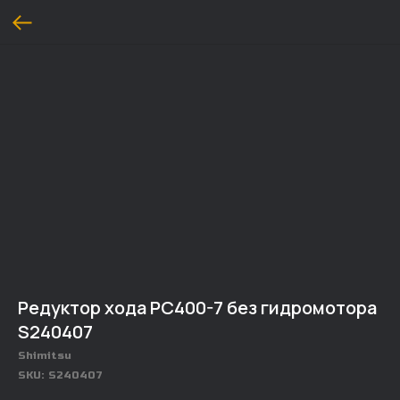
Редуктор хода PC400-7 без гидромотора
S240407
Shimitsu
SKU:
S240407