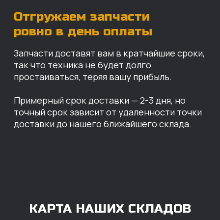
Санкт-Петербург
Иваново
Москва
Екатеринбург
Красноярск
Хабаровск
Казань
Краснодар
Благовещенск
Владивосток
Челябинск
ОПЛАТА
Нашими клиентами могут быть все — как
юридические, так и физические лица.
Мы предоставляем качественные запчасти
всем, кому они нужны. Перед оформлением
заказа нужно внести предоплату в размере
100% любым удобным способом.
Также возможна
постоплата (отсрочка
платежа).