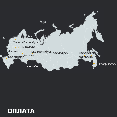
Наличными при
получении
Безналичный
расчет с НДС
Перевод
на расчетный счет