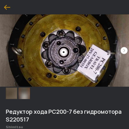
Редуктор хода PC200-7 без гидромотора
S220517
Shimitsu