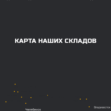
всем, кому они нужны. Перед оформлением
заказа нужно внести предоплату в размере
100% любым удобным способом.
Также возможна
постоплата (отсрочка
платежа).
Наличными при
получении
Безналичный
расчет с НДС
Перевод
на расчетный счет