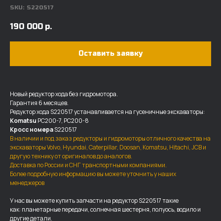
SKU:
S220517
190 000
р.
Оставить заявку
Новый редуктор хода без гидромотора.
Гарантия 6 месяцев.
Редуктор хода S220517 устанавливается на гусеничные экскаваторы:
Komatsu
PC200-7, PC200-8
Кросс номера
S220517
В наличии и под заказ редукторы и гидромоторы отличного качества на
экскаваторы Volvo, Hyundai, Caterpillar, Doosan, Komatsu, Hitachi, JCB и
другую технику от оригиналов до аналогов.
Доставка по России и СНГ транспортными компаниями.
Более подробную информацию вы можете уточнить у наших
ДОСТАВКА И ОПЛАТА
менеджеров
У нас вы можете купить запчасти на редуктор S220517 такие
Мы доставляем запчасти по
как: планетарные передачи, солнечная шестерня, полуось, водило и
всей России, а также в страны
другие детали.