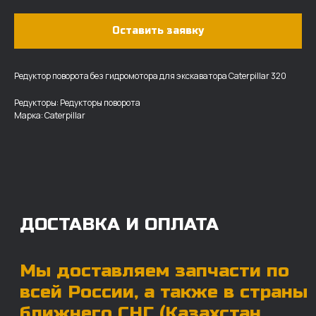
Оставить заявку
ДОСТАВКА И ОПЛАТА
Редуктор поворота без гидромотора для экскаватора Caterpillar 320
Мы доставляем запчасти по
Редукторы: Редукторы поворота
Марка: Caterpillar
всей России, а также в страны
ближнего СНГ (Казахстан,
Узбекистан, … ).
У нас отлично налажена внутренняя система
логистики и заключены сотрудничества
с крупными транспортными компаниями.
Мы выберем максимально удобную для вас
компанию, которая оперативно доставит ваш
заказ. Есть вариант авиадоставки для очень
срочных заказов.
Отгружаем запчасти
ровно в день оплаты