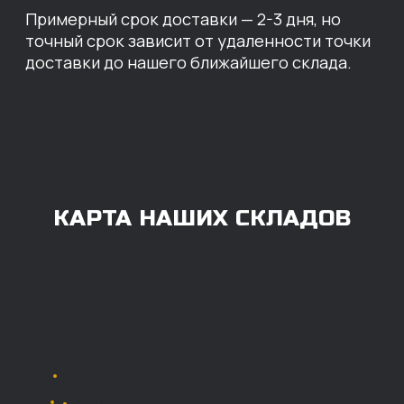
ОПЛАТА
Нашими клиентами могут быть все — как
юридические, так и физические лица.
Мы предоставляем качественные запчасти
всем, кому они нужны. Перед оформлением
заказа нужно внести предоплату в размере
100% любым удобным способом.
Также возможна
постоплата (отсрочка
платежа).
Наличными при
получении