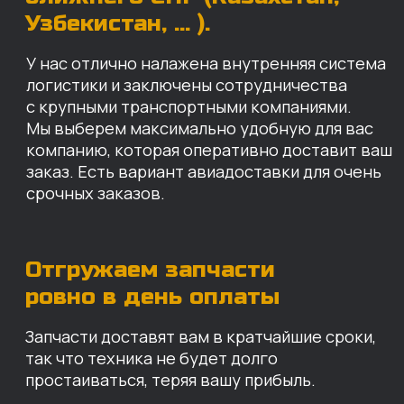
Запчасти доставят вам в кратчайшие сроки,
так что техника не будет долго
простаиваться, теряя вашу прибыль.
Примерный срок доставки — 2-3 дня, но
точный срок зависит от удаленности точки
доставки до нашего ближайшего склада.
КАРТА НАШИХ СКЛАДОВ
Санкт-Петербург
Иваново
Москва
Екатеринбург
Красноярск
Хабаровск
Казань
Краснодар
Благовещенск
Владивосток
Челябинск