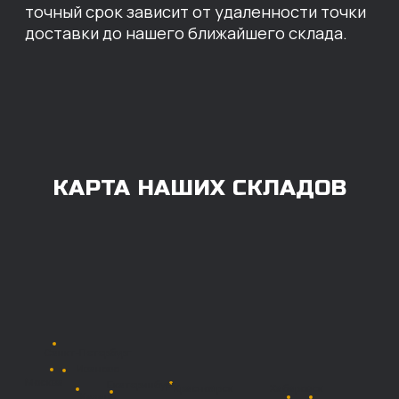
ОПЛАТА
Нашими клиентами могут быть все — как
юридические, так и физические лица.
Мы предоставляем качественные запчасти
всем, кому они нужны. Перед оформлением
заказа нужно внести предоплату в размере
100% любым удобным способом.
Также возможна
постоплата (отсрочка
платежа).
Наличными при
получении