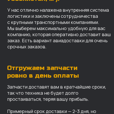
так что техника не будет долго
простаиваться, теряя вашу прибыль.
Примерный срок доставки — 2-3 дня, но
точный срок зависит от удаленности точки
доставки до нашего ближайшего склада.
КАРТА НАШИХ СКЛАДОВ
Санкт-Петербург
Иваново
Москва
Екатеринбург
Красноярск
Хабаровск
Казань
Краснодар
Благовещенск
Владивосток
Челябинск