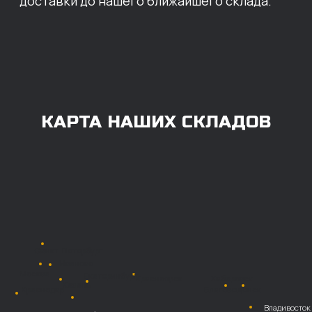
ОПЛАТА
Нашими клиентами могут быть все — как
юридические, так и физические лица.
Мы предоставляем качественные запчасти
всем, кому они нужны. Перед оформлением
заказа нужно внести предоплату в размере
100% любым удобным способом.
Также возможна
постоплата (отсрочка
платежа).
Наличными при
получении
Безналичный