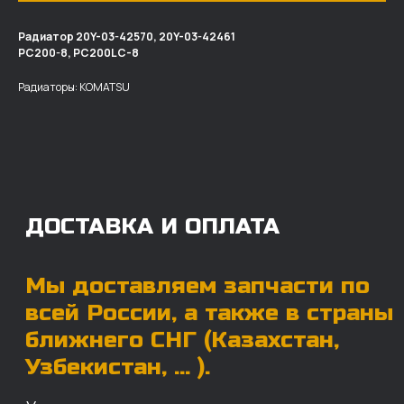
Радиатор 20Y-03-42570, 20Y-03-42461
ДОСТАВКА И ОПЛАТА
PC200-8, PC200LC-8
Мы доставляем запчасти по
Радиаторы: KOMATSU
всей России, а также в страны
ближнего СНГ (Казахстан,
Узбекистан, … ).
У нас отлично налажена внутренняя система
логистики и заключены сотрудничества
с крупными транспортными компаниями.
Мы выберем максимально удобную для вас
компанию, которая оперативно доставит ваш
заказ. Есть вариант авиадоставки для очень
срочных заказов.
Отгружаем запчасти
ровно в день оплаты
Запчасти доставят вам в кратчайшие сроки,
так что техника не будет долго
простаиваться, теряя вашу прибыль.