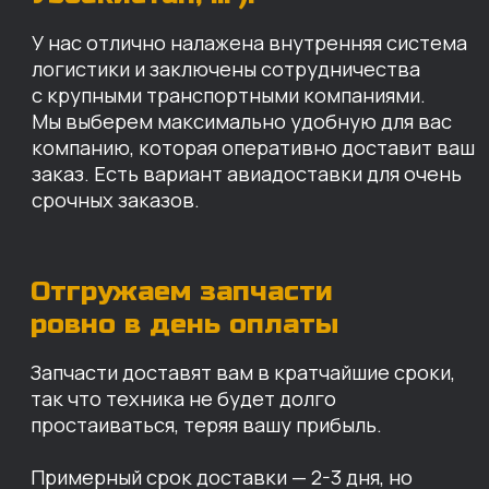
так что техника не будет долго
простаиваться, теряя вашу прибыль.
Примерный срок доставки — 2-3 дня, но
точный срок зависит от удаленности точки
доставки до нашего ближайшего склада.
КАРТА НАШИХ СКЛАДОВ
Санкт-Петербург
Иваново
Москва
Екатеринбург
Красноярск
Хабаровск
Казань
Краснодар
Благовещенск
Владивосток
Челябинск