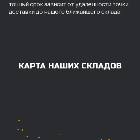
ОПЛАТА
Нашими клиентами могут быть все — как
юридические, так и физические лица.
Мы предоставляем качественные запчасти
всем, кому они нужны. Перед оформлением
заказа нужно внести предоплату в размере
100% любым удобным способом.
Также возможна
постоплата (отсрочка
платежа).
Наличными при
получении