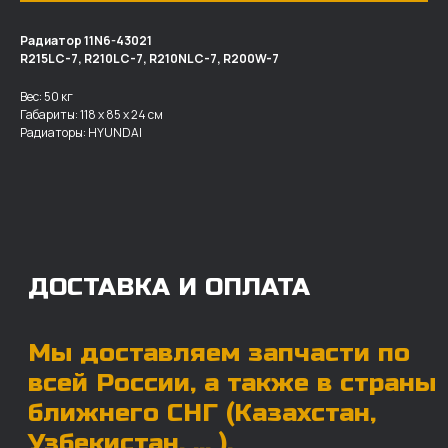
Радиатор 11N6-43021
R215LC-7, R210LC-7, R210NLC-7, R200­W-7
ДОСТАВКА И ОПЛАТА
Вес: 50 кг
Габариты: 118 х 85 х 24 см
Мы доставляем запчасти по
Радиаторы: HYUNDAI
всей России, а также в страны
ближнего СНГ (Казахстан,
Узбекистан, … ).
У нас отлично налажена внутренняя система
логистики и заключены сотрудничества
с крупными транспортными компаниями.
Мы выберем максимально удобную для вас
компанию, которая оперативно доставит ваш
заказ. Есть вариант авиадоставки для очень
срочных заказов.
Отгружаем запчасти
ровно в день оплаты
Запчасти доставят вам в кратчайшие сроки,