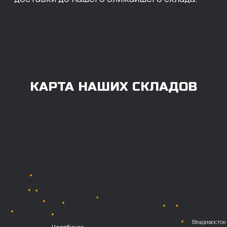
ОПЛАТА
Нашими клиентами могут быть все — как
юридические, так и физические лица.
Мы предоставляем качественные запчасти
всем, кому они нужны. Перед оформлением
заказа нужно внести предоплату в размере
100% любым удобным способом.
Также возможна
постоплата (отсрочка
платежа).
Наличными при
получении
Безналичный