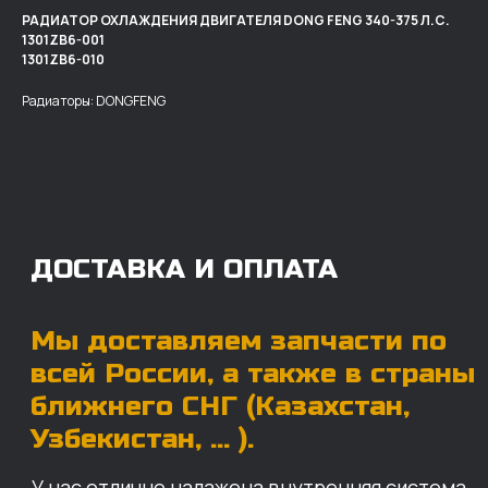
РАДИАТОР ОХЛАЖДЕНИЯ ДВИГАТЕЛЯ DONG FENG 340-375 Л.С.
1301ZB6-001
ДОСТАВКА И ОПЛАТА
1301ZB6-010
Радиаторы: DONGFENG
Мы доставляем запчасти по
всей России, а также в страны
ближнего СНГ (Казахстан,
Узбекистан, … ).
У нас отлично налажена внутренняя система
логистики и заключены сотрудничества
с крупными транспортными компаниями.
Мы выберем максимально удобную для вас
компанию, которая оперативно доставит ваш
заказ. Есть вариант авиадоставки для очень
срочных заказов.
Отгружаем запчасти
ровно в день оплаты
Запчасти доставят вам в кратчайшие сроки,
так что техника не будет долго
простаиваться, теряя вашу прибыль.