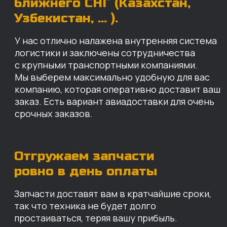
Запчасти доставят вам в кратчайшие сроки,
так что техника не будет долго
простаиваться, теряя вашу прибыль.
Примерный срок доставки — 2-3 дня, но
точный срок зависит от удаленности точки
доставки до нашего ближайшего склада.
КАРТА НАШИХ СКЛАДОВ
Санкт-Петербург
Иваново
Москва
Екатеринбург
Красноярск
Хабаровск
Казань
Краснодар
Благовещенск
Владивосток
Челябинск