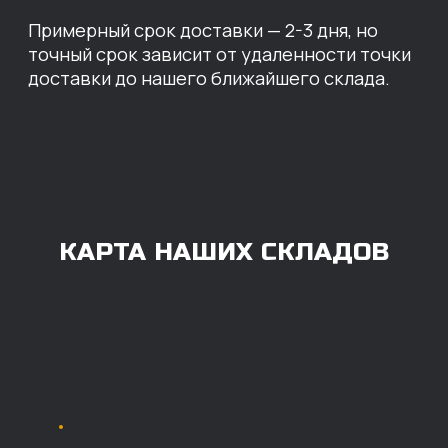
ОПЛАТА
Нашими клиентами могут быть все — как
юридические, так и физические лица.
Мы предоставляем качественные запчасти
всем, кому они нужны. Перед оформлением
заказа нужно внести предоплату в размере
100% любым удобным способом.
Также возможна
постоплата (отсрочка
платежа).
Наличными при
получении