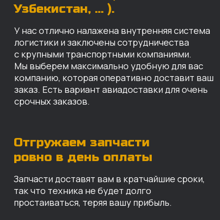
Запчасти доставят вам в кратчайшие сроки,
так что техника не будет долго
простаиваться, теряя вашу прибыль.
Примерный срок доставки — 2-3 дня, но
точный срок зависит от удаленности точки
доставки до нашего ближайшего склада.
КАРТА НАШИХ СКЛАДОВ
Санкт-Петербург
Иваново
Москва
Екатеринбург
Красноярск
Хабаровск
Казань
Краснодар
Благовещенск
Владивосток
Челябинск