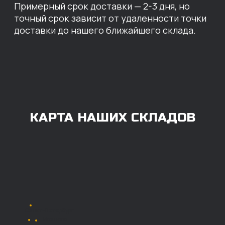
ОПЛАТА
Нашими клиентами могут быть все — как
юридические, так и физические лица.
Мы предоставляем качественные запчасти
всем, кому они нужны. Перед оформлением
заказа нужно внести предоплату в размере
100% любым удобным способом.
Также возможна
постоплата (отсрочка
платежа).
Наличными при
получении