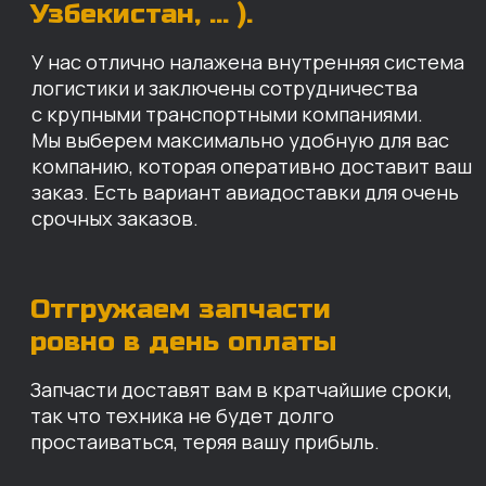
Запчасти доставят вам в кратчайшие сроки,
так что техника не будет долго
простаиваться, теряя вашу прибыль.
Примерный срок доставки — 2-3 дня, но
точный срок зависит от удаленности точки
доставки до нашего ближайшего склада.
КАРТА НАШИХ СКЛАДОВ
Санкт-Петербург
Иваново
Москва
Екатеринбург
Красноярск
Хабаровск
Казань
Краснодар
Благовещенск
Владивосток
Челябинск