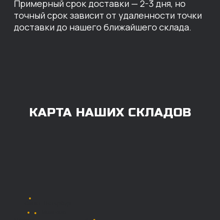
ОПЛАТА
Нашими клиентами могут быть все — как
юридические, так и физические лица.
Мы предоставляем качественные запчасти
всем, кому они нужны. Перед оформлением
заказа нужно внести предоплату в размере
100% любым удобным способом.
Также возможна
постоплата (отсрочка
платежа).
Наличными при
получении