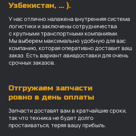
Запчасти доставят вам в кратчайшие сроки,
так что техника не будет долго
простаиваться, теряя вашу прибыль.
Примерный срок доставки — 2-3 дня, но
точный срок зависит от удаленности точки
доставки до нашего ближайшего склада.
КАРТА НАШИХ СКЛАДОВ
Санкт-Петербург
Иваново
Москва
Екатеринбург
Красноярск
Хабаровск
Казань
Краснодар
Благовещенск
Владивосток
Челябинск