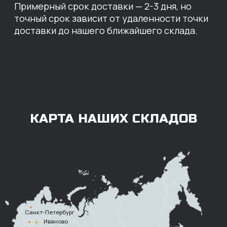
ОПЛАТА
Нашими клиентами могут быть все — как
юридические, так и физические лица.
Мы предоставляем качественные запчасти
всем, кому они нужны. Перед оформлением
заказа нужно внести предоплату в размере
100% любым удобным способом.
Также возможна
постоплата (отсрочка
платежа).
Наличными при
получении