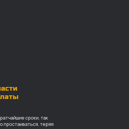
части
платы
кратчайшие сроки, так
го простаиваться, теряя