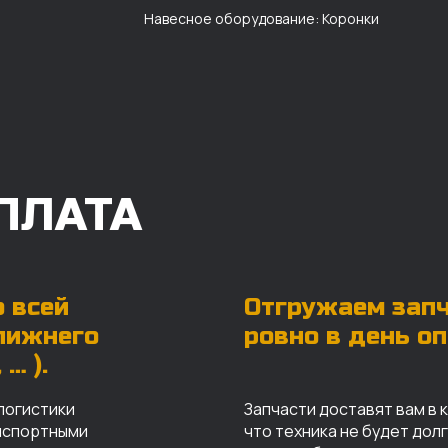
Навесное оборудование: Коронки
ПЛАТА
 всей
Отгружаем зап
ближнего
ровно в день о
… ).
логистики
Запчасти доставят вам в 
анспортными
что техника не будет дол