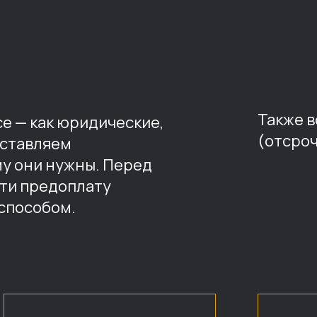
Также 
е — как юридические,
(отсроч
оставляем
му они нужны. Перед
ти предоплату
способом.