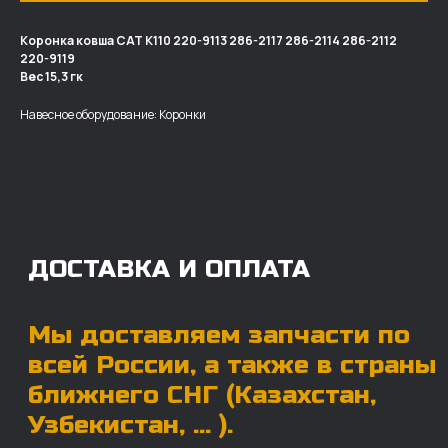
Коронка ковша CAT K110 220-9113 286-2117 286-2114 286-2112
220-9119
ДОСТАВКА И ОПЛАТА
Вес 15,3 гк
Мы доставляем запчасти по
Навесное оборудование: Коронки
всей России, а также в страны
ближнего СНГ (Казахстан,
Узбекистан, … ).
У нас отлично налажена внутренняя система
логистики и заключены сотрудничества
с крупными транспортными компаниями.
Мы выберем максимально удобную для вас
компанию, которая оперативно доставит ваш
заказ. Есть вариант авиадоставки для очень
срочных заказов.
Отгружаем запчасти
ровно в день оплаты
Запчасти доставят вам в кратчайшие сроки,
так что техника не будет долго