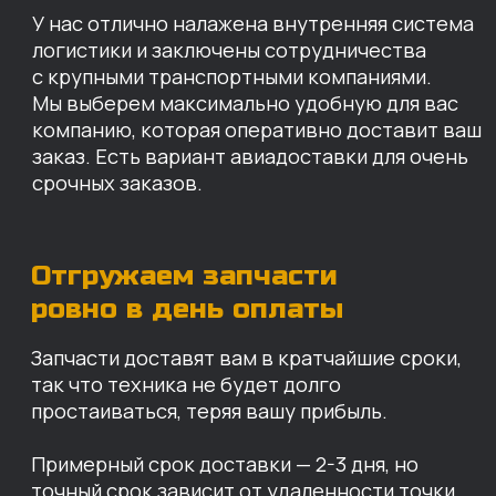
простаиваться, теряя вашу прибыль.
Примерный срок доставки — 2-3 дня, но
точный срок зависит от удаленности точки
доставки до нашего ближайшего склада.
КАРТА НАШИХ СКЛАДОВ
Санкт-Петербург
Иваново
Москва
Екатеринбург
Красноярск
Хабаровск
Казань
Краснодар
Благовещенск
Владивосток
Челябинск