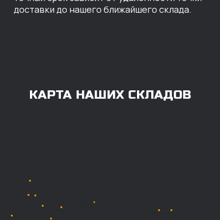
ОПЛАТА
Нашими клиентами могут быть все — как
юридические, так и физические лица.
Мы предоставляем качественные запчасти
всем, кому они нужны. Перед оформлением
заказа нужно внести предоплату в размере
100% любым удобным способом.
Также возможна
постоплата (отсрочка
платежа).
Наличными при
получении
Безналичный