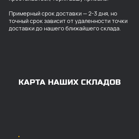
Челябинск
ОПЛАТА
Нашими клиентами могут быть все — как
юридические, так и физические лица.
Мы предоставляем качественные запчасти
всем, кому они нужны. Перед оформлением
заказа нужно внести предоплату в размере
100% любым удобным способом.
Также возможна
постоплата (отсрочка
платежа).
Наличными при
получении