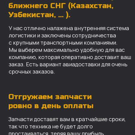
Запчасти доставят вам в кратчайшие сроки,
так что техника не будет долго
простаиваться, теряя вашу прибыль.
Примерный срок доставки — 2-3 дня, но
точный срок зависит от удаленности точки
доставки до нашего ближайшего склада.
КАРТА НАШИХ СКЛАДОВ
Санкт-Петербург
Иваново
Москва
Екатеринбург
Красноярск
Хабаровск
Казань
Краснодар
Благовещенск
Владивосток