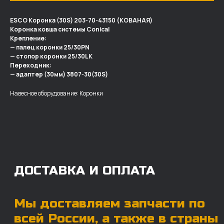
ESCO Коронка (30S) 203-70-43150 (КОВАНАЯ)
Коронка ковша системы Conical
Крепление:
— палец коронки 25/30PN
— стопор коронки 25/30LK
ДОСТАВКА И ОПЛАТА
Переходник:
— адаптер (30мм) 3807-30(30S)
Мы доставляем запчасти по
всей России, а также в страны
Навесное оборудование: Коронки
ближнего СНГ (Казахстан,
Узбекистан, … ).
У нас отлично налажена внутренняя система
логистики и заключены сотрудничества
с крупными транспортными компаниями.
Мы выберем максимально удобную для вас
компанию, которая оперативно доставит ваш
заказ. Есть вариант авиадоставки для очень
срочных заказов.
Отгружаем запчасти
ровно в день оплаты