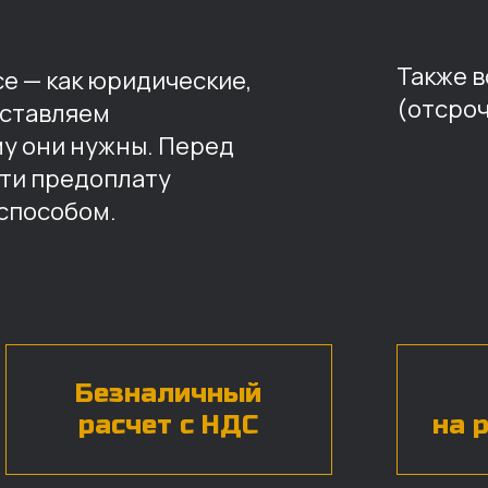
Также 
е — как юридические,
(отсроч
оставляем
му они нужны. Перед
ти предоплату
способом.
Безналичный
расчет с НДС
на 