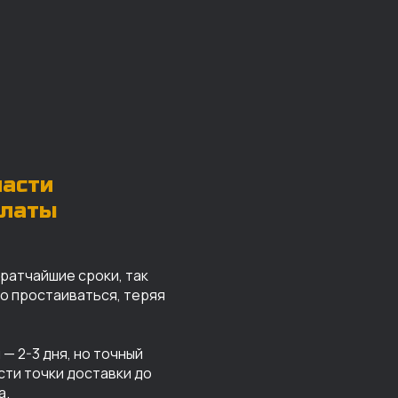
части
платы
кратчайшие сроки, так
го простаиваться, теряя
— 2-3 дня, но точный
сти точки доставки до
а.