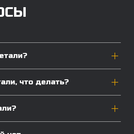
ОСЫ
детали?
тали, что делать?
али?