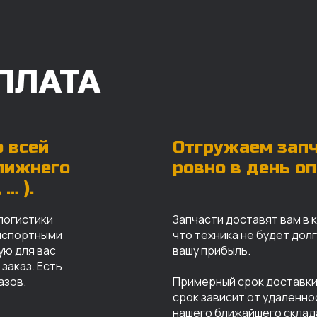
ПЛАТА
 всей
Отгружаем зап
ближнего
ровно в день о
… ).
логистики
Запчасти доставят вам в 
анспортными
что техника не будет дол
ую для вас
вашу прибыль.
заказ. Есть
азов.
Примерный срок доставки 
срок зависит от удаленно
нашего ближайшего склад