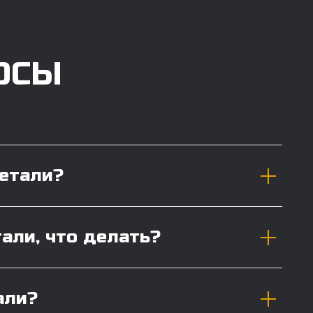
ОСЫ
детали?
тали, что делать?
али?