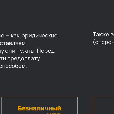
Также 
е — как юридические,
(отсроч
оставляем
му они нужны. Перед
ти предоплату
способом.
Безналичный