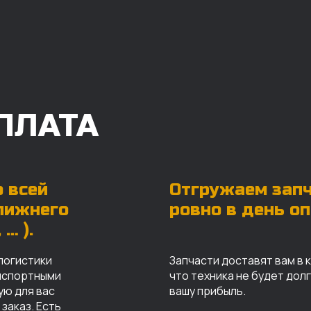
ПЛАТА
 всей
Отгружаем зап
ближнего
ровно в день о
… ).
логистики
Запчасти доставят вам в 
анспортными
что техника не будет дол
ую для вас
вашу прибыль.
заказ. Есть