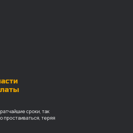
части
платы
кратчайшие сроки, так
го простаиваться, теряя