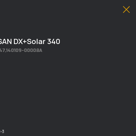
N DX+Solar 340
047,140109-00008A
-3