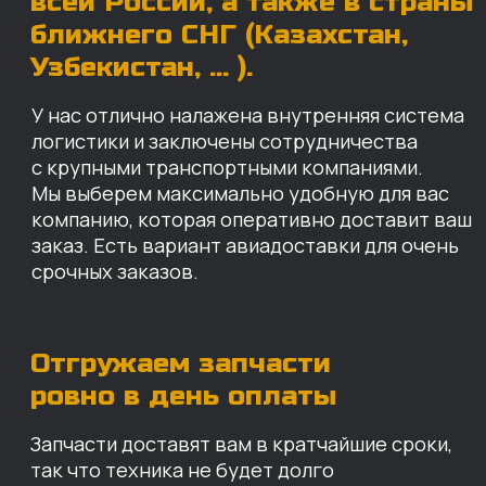
ровно в день оплаты
Запчасти доставят вам в кратчайшие сроки,
так что техника не будет долго
простаиваться, теряя вашу прибыль.
Примерный срок доставки — 2-3 дня, но
точный срок зависит от удаленности точки
доставки до нашего ближайшего склада.
КАРТА НАШИХ СКЛАДОВ
Санкт-Петербург
Иваново
Москва
Екатеринбург
Красноярск
Хабаровск
Казань
Краснодар
Благовещенск