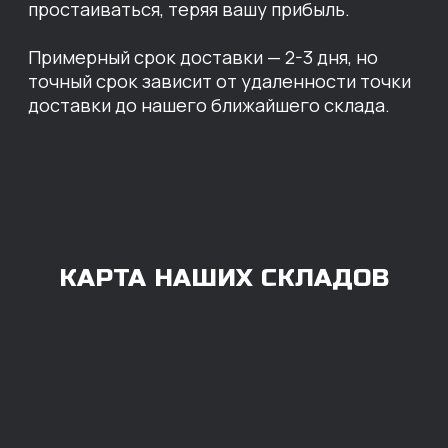
Владивосток
Челябинск
ОПЛАТА
Нашими клиентами могут быть все — как
юридические, так и физические лица.
Мы предоставляем качественные запчасти
всем, кому они нужны. Перед оформлением
заказа нужно внести предоплату в размере
100% любым удобным способом.
Также возможна
постоплата (отсрочка
платежа).
Наличными при
получении