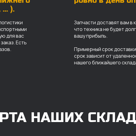
ближнего
ровно в день о
… ).
логистики
Запчасти доставят вам в 
анспортными
что техника не будет дол
ую для вас
вашу прибыль.
заказ. Есть
азов.
Примерный срок доставки 
срок зависит от удаленно
нашего ближайшего склад
РТА НАШИХ СКЛА