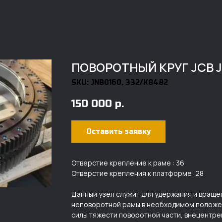
ПОВОРОТНЫЙ КРУГ JCB J
SKU:
JNB0160, 332/K8482
150 000
р.
Оставить заявку
Отверстие крепление к раме : 36
Отверстие крепления к платформе: 28
Данный узел служит для удержания и вращ
неповоротной рамы в необходимом положен
силы тяжести поворотной части, внецентре