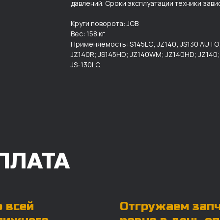
давлений. Сроки эксплуатации техники зави
Круги поворота: JCB
Вес: 158 кг
Применяемость: S145LC; JZ140; JS130 AUTO;
JZ140R; JS145HD; JZ140WM; JZ140HD; JZ140; 
JS-130LC.
ПЛАТА
 всей
Отгружаем зап