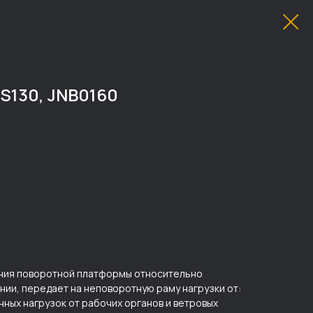
S130, JNB0160
ения поворотной платформы относительно
ии, передает на неповоротную раму нагрузки от:
нных нагрузок от рабочих органов и ветровых