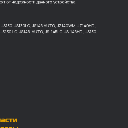
сят от надежности данного устройства.
 JS130; JS130LC; JS145 AUTO; JZ140WM; JZ140HD;
JS130 LC; JS145-AUTO; JS-145LC; JS-145HD; .JS130;
части