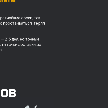
платы
кратчайшие сроки, так
го простаиваться, теряя
— 2-3 дня, но точный
сти точки доставки до
а.
ДОВ