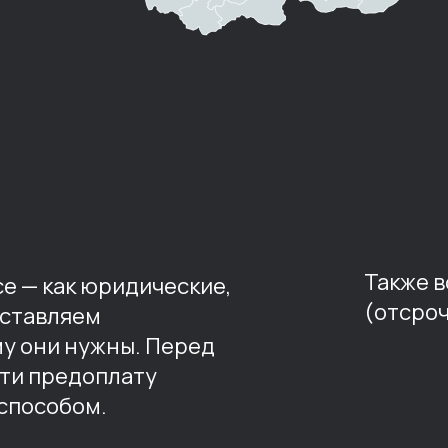
Также 
е — как юридические,
(отсроч
оставляем
му они нужны. Перед
ти предоплату
способом.