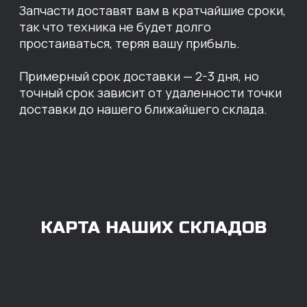
Москва
Екатеринбург
Красноярск
Хабаровск
Казань
Краснодар
Благовещенск
Владивосток
Челябинск
ОПЛАТА
Нашими клиентами могут быть все — как
юридические, так и физические лица.
Мы предоставляем качественные запчасти
всем, кому они нужны. Перед оформлением
заказа нужно внести предоплату в размере
100% любым удобным способом.
Также возможна
постоплата (отсрочка
платежа).
Наличными при