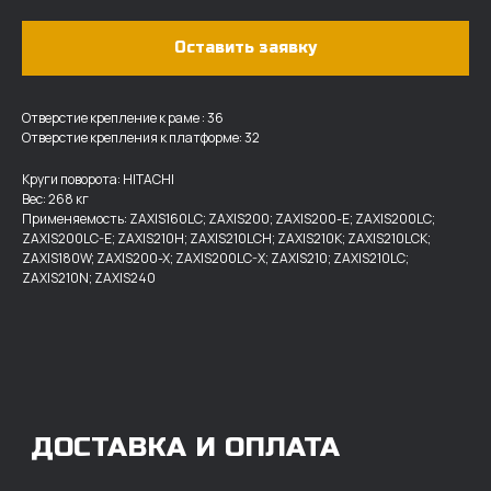
Оставить заявку
Отверстие крепление к раме : 36
Отверстие крепления к платформе: 32
ДОСТАВКА И ОПЛАТА
Круги поворота: HITACHI
Вес: 268 кг
Применяемость: ZAXIS160LC; ZAXIS200; ZAXIS200-E; ZAXIS200LC;
Мы доставляем запчасти по
ZAXIS200LC-E; ZAXIS210H; ZAXIS210LCH; ZAXIS210K; ZAXIS210LCK;
всей России, а также в страны
ZAXIS180W; ZAXIS200-X; ZAXIS200LC-X; ZAXIS210; ZAXIS210LC;
ближнего СНГ (Казахстан,
ZAXIS210N; ZAXIS240
Узбекистан, … ).
У нас отлично налажена внутренняя система
логистики и заключены сотрудничества
с крупными транспортными компаниями.
Мы выберем максимально удобную для вас
компанию, которая оперативно доставит ваш
заказ. Есть вариант авиадоставки для очень
срочных заказов.