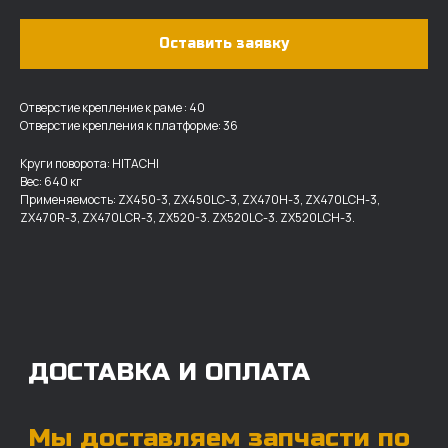
Оставить заявку
Отверстие крепление к раме : 40
Отверстие крепления к платформе: 36
ДОСТАВКА И ОПЛАТА
Круги поворота: HITACHI
Вес: 640 кг
Мы доставляем запчасти по
Применяемость: ZX450-3, ZX450LC-3, ZX470H-3, ZX470LCH-3,
всей России, а также в страны
ZX470R-3, ZX470LCR-3, ZX520-3. ZX520LC-3. ZX520LCH-3.
ближнего СНГ (Казахстан,
Узбекистан, … ).
У нас отлично налажена внутренняя система
логистики и заключены сотрудничества
с крупными транспортными компаниями.
Мы выберем максимально удобную для вас
компанию, которая оперативно доставит ваш
заказ. Есть вариант авиадоставки для очень
срочных заказов.
Отгружаем запчасти