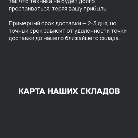
Владивосток
Челябинск
ОПЛАТА
Нашими клиентами могут быть все — как
юридические, так и физические лица.
Мы предоставляем качественные запчасти
всем, кому они нужны. Перед оформлением
заказа нужно внести предоплату в размере
100% любым удобным способом.
Также возможна
постоплата (отсрочка
платежа).
Наличными при
получении