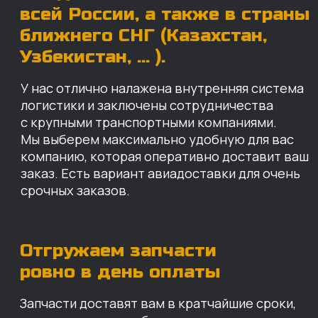
ровно в день оплаты
Запчасти доставят вам в кратчайшие сроки,
так что техника не будет долго
простаиваться, теряя вашу прибыль.
Примерный срок доставки — 2-3 дня, но
точный срок зависит от удаленности точки
доставки до нашего ближайшего склада.
КАРТА НАШИХ СКЛАДОВ
Санкт-Петербург
Иваново
Москва
Екатеринбург
Красноярск
Хабаровск
Казань
Краснодар
Благовещенск