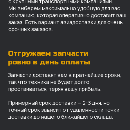
КАРТА НАШИХ СКЛАДОВ
Санкт-Петербург
Иваново
Москва
Екатеринбург
Красноярск
Хабаровск
Казань
Краснодар
Благовещенск
Владивосток
Челябинск
ОПЛАТА
Нашими клиентами могут быть все — как
юридические, так и физические лица.
Мы предоставляем качественные запчасти
всем, кому они нужны. Перед оформлением