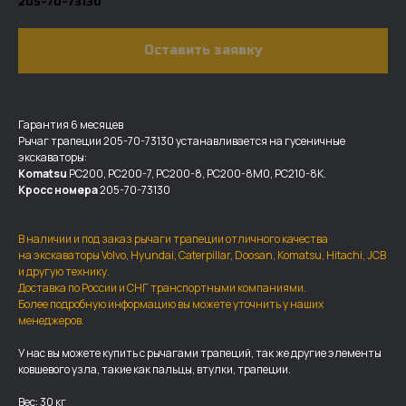
205-70-73130
Оставить заявку
Гарантия 6 месяцев
Рычаг трапеции 205-70-73130 устанавливается на гусеничные
экскаваторы:
Komatsu
PC200, PC200-7,
PC200-8, PC200-8M0, PC210-8K.
Кросс номера
205-70-73130
В наличии и под заказ рычаги трапеции отличного качества
на экскаваторы Volvo, Hyundai, Caterpillar, Doosan, Komatsu, Hitachi, JCB
и другую технику.
Доставка по России и СНГ транспортными компаниями.
Более подробную информацию вы можете уточнить у наших
ДОСТАВКА И ОПЛАТА
менеджеров.
Мы доставляем запчасти по
У нас вы можете купить с рычагами трапеций, так же другие элементы
всей России, а также в страны
ковшевого узла, такие как пальцы, втулки, трапеции.
ближнего СНГ (Казахстан,
Вес: 30 кг