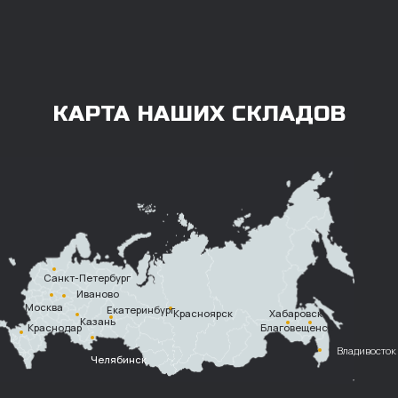
заказа нужно внести предоплату в размере
100% любым удобным способом.
Также возможна
постоплата (отсрочка
платежа).
Наличными при
получении
Безналичный
расчет с НДС
Перевод
на расчетный счет