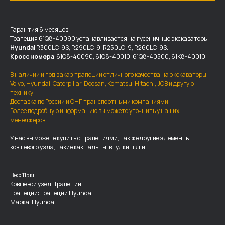
Гарантия 6 месяцев
Трапеция 61Q8-40090 устанавливается на гусеничные экскаваторы:
Hyundai
R300LC-9S, R290LC-9, R250LC-9, R260LC-9S.
Кросс номера
61Q8-40090, 61Q8-40010, 61Q8-40500, 61K8-40010
В наличии и под заказ трапеции отличного качества на экскаваторы
Volvo, Hyundai, Caterpillar, Doosan, Komatsu, Hitachi, JCB и другую
технику.
Доставка по России и СНГ транспортными компаниями.
Более подробную информацию вы можете уточнить у наших
менеджеров.
ДОСТАВКА И ОПЛАТА
У нас вы можете купить с трапециями, так же другие элементы
ковшевого узла, такие как пальцы, втулки, тяги.
Мы доставляем запчасти по
всей России, а также в страны
Вес: 115кг
ближнего СНГ (Казахстан,
Ковшевой узел: Трапеции
Узбекистан, … ).
Трапеции: Трапеции Hyundai
Марка: Hyundai
У нас отлично налажена внутренняя система
логистики и заключены сотрудничества
с крупными транспортными компаниями.