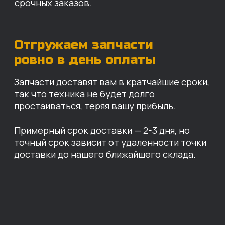
Санкт-Петербург
Иваново
Москва
Екатеринбург
Красноярск
Хабаровск
Казань
Краснодар
Благовещенск
Владивосток
Челябинск
ОПЛАТА
Нашими клиентами могут быть все — как
юридические, так и физические лица.
Мы предоставляем качественные запчасти
всем, кому они нужны. Перед оформлением
заказа нужно внести предоплату в размере
100% любым удобным способом.