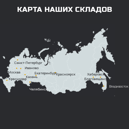
Также возможна
постоплата (отсрочка
платежа).
Наличными при
получении
Безналичный
расчет с НДС
Перевод
на расчетный счет