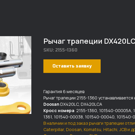
Рычаг трапеции DX420LC,
SKU:
2155-1360
Оставить заявку
Гарантия 6 месяцев
Рычаг трапеции 2155-1360 устанавливается 
Doosan
DX420LC, DX420LCA
Кросс номера
2155-1360, 101540-00005A, 
1361, 101540-00038, 101540-00040, 101540-
В наличии и под заказ рычаги трапеции отли
Caterpillar, Doosan, Komatsu, Hitachi, JCB и 