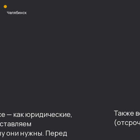
Челябинск
Также 
е — как юридические,
(отсроч
оставляем
му они нужны. Перед