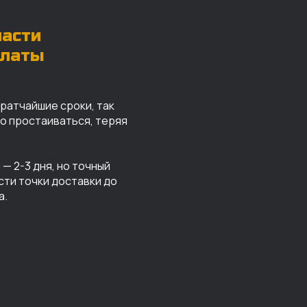
части
платы
кратчайшие сроки, так
го простаиваться, теряя
— 2-3 дня, но точный
сти точки доставки до
а.