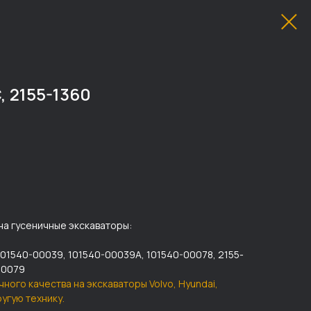
 2155-1360
на гусеничные экскаваторы:
101540-00039, 101540-00039A, 101540-00078, 2155-
00079
чного качества на экскаваторы Volvo, Hyundai,
другую технику.