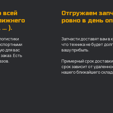
 всей
Отгружаем зап
ближнего
ровно в день о
… ).
логистики
Запчасти доставят вам в 
анспортными
что техника не будет дол
ую для вас
вашу прибыль.
заказ. Есть
азов.
Примерный срок доставки 
срок зависит от удаленно
нашего ближайшего склад