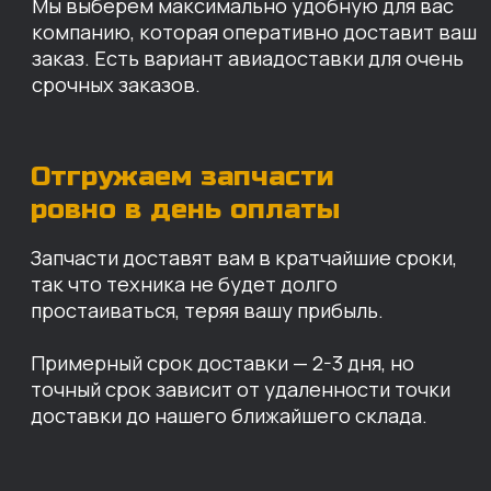
КАРТА НАШИХ СКЛАДОВ
Санкт-Петербург
Иваново
Москва
Екатеринбург
Красноярск
Хабаровск
Казань
Краснодар
Благовещенск
Владивосток
Челябинск
ОПЛАТА
Нашими клиентами могут быть все — как
юридические, так и физические лица.
Мы предоставляем качественные запчасти
всем, кому они нужны. Перед оформлением
заказа нужно внести предоплату в размере