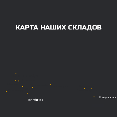
100% любым удобным способом.
Также возможна
постоплата (отсрочка
платежа).
Наличными при
получении
Безналичный
расчет с НДС
Перевод
на расчетный счет