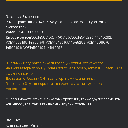
Гарантия 6 месяцев
Рычаг трапеции VOE14505188 устанавливается на гусеничные
экскаваторы:
Volvo
EC360B, EC330B.
Кросс номера
VOE14505188, 14505188, VOE14545292, 14545292,
VOE14505189, 14505189, VOE14545293, 14545293, VOE14599676,
14599676, VOE14599677, 14599677.
В наличии и под заказ рычаги трапеции отличного качества
на экскаваторы Volvo, Hyundai, Caterpillar, Doosan, Komatsu, Hitachi, JCB
и другую технику.
Доставка по России и СНГ транспортными компаниями.
Более подробную информацию вы можете уточнить у наших
менеджеров.
ДОСТАВКА И ОПЛАТА
У нас вы можете купить с рычагами трапеций, так же другие элементы
ковшевого узла, такие как пальцы, втулки, трапеции.
Мы доставляем запчасти по
всей России, а также в страны
ближнего СНГ (Казахстан,
Вес: 50кг
Узбекистан, … ).
Ковшевой узел: Рычаги