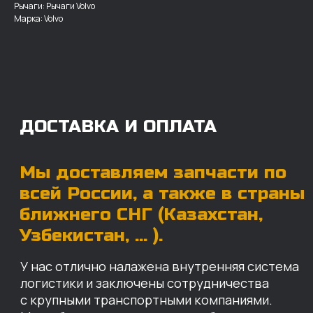
Рычаги: Рычаги Volvo
У нас отлично налажена внутренняя система
Марка: Volvo
логистики и заключены сотрудничества
с крупными транспортными компаниями.
Мы выберем максимально удобную для вас
компанию, которая оперативно доставит ваш
заказ. Есть вариант авиадоставки для очень
срочных заказов.
Отгружаем запчасти
ровно в день оплаты
Запчасти доставят вам в кратчайшие сроки,
так что техника не будет долго
простаиваться, теряя вашу прибыль.
Примерный срок доставки — 2-3 дня, но
точный срок зависит от удаленности точки
доставки до нашего ближайшего склада.