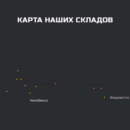
Также возможна
постоплата (отсрочка
платежа).
Наличными при
получении
Безналичный
расчет с НДС
Перевод
на расчетный счет