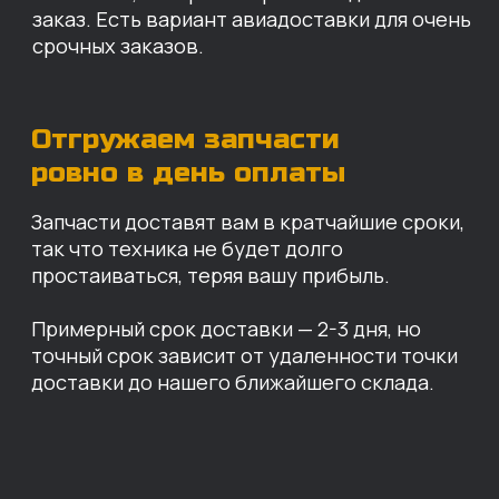
Санкт-Петербург
Иваново
Москва
Екатеринбург
Красноярск
Хабаровск
Казань
Краснодар
Благовещенск
Владивосток
Челябинск
ОПЛАТА
Нашими клиентами могут быть все — как
юридические, так и физические лица.
Мы предоставляем качественные запчасти
всем, кому они нужны. Перед оформлением
заказа нужно внести предоплату в размере
100% любым удобным способом.