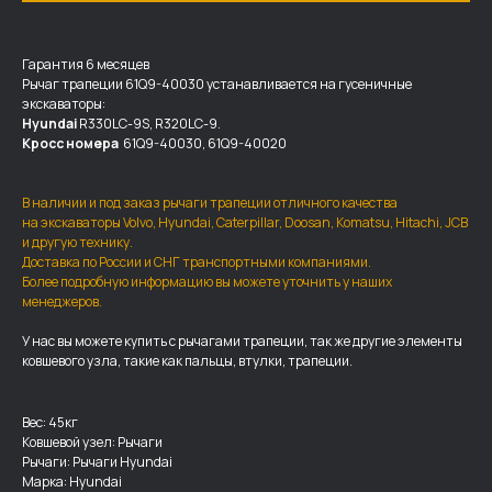
Гарантия 6 месяцев
Рычаг трапеции 61Q9-40030 устанавливается на гусеничные
экскаваторы:
Hyundai
R330LC-9S, R320LC-9.
Кросс номера
61Q9-40030, 61Q9-40020
В наличии и под заказ рычаги трапеции отличного качества
на экскаваторы Volvo, Hyundai, Caterpillar, Doosan, Komatsu, Hitachi, JCB
и другую технику.
Доставка по России и СНГ транспортными компаниями.
Более подробную информацию вы можете уточнить у наших
менеджеров.
ДОСТАВКА И ОПЛАТА
У нас вы можете купить с рычагами трапеции, так же другие элементы
ковшевого узла, такие как пальцы, втулки, трапеции.
Мы доставляем запчасти по
всей России, а также в страны
ближнего СНГ (Казахстан,
Вес: 45кг
Ковшевой узел: Рычаги
Узбекистан, … ).
Рычаги: Рычаги Hyundai
У нас отлично налажена внутренняя система
Марка: Hyundai