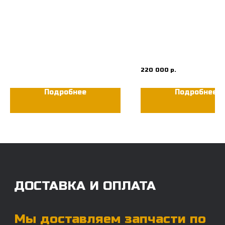
ДОСТАВКА И ОПЛАТА
Мы доставляем запчасти по
всей России, а также в страны
ФОРСУНКА DENSO 095000-
ПОВОРОТНЫЙ КРУГ
ближнего СНГ (Казахстан,
5963
DOOSAN DX260LCA,
Узбекистан, … ).
140109-00015A
220 000
р.
У нас отлично налажена внутренняя система
логистики и заключены сотрудничества
Подробнее
Подробнее
с крупными транспортными компаниями.
Мы выберем максимально удобную для вас
компанию, которая оперативно доставит ваш
заказ. Есть вариант авиадоставки для очень
срочных заказов.
Отгружаем запчасти
ровно в день оплаты
Запчасти доставят вам в кратчайшие сроки,
так что техника не будет долго
простаиваться, теряя вашу прибыль.
Примерный срок доставки — 2-3 дня, но