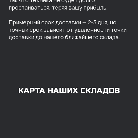
ОПЛАТА
Нашими клиентами могут быть все — как
юридические, так и физические лица.
Мы предоставляем качественные запчасти
всем, кому они нужны. Перед оформлением
заказа нужно внести предоплату в размере
100% любым удобным способом.
Также возможна
постоплата (отсрочка
платежа).
Наличными при
получении
Безналичный
расчет с НДС