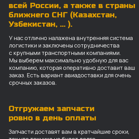
точный срок зависит от удаленности точки
доставки до нашего ближайшего склада.
КАРТА НАШИХ СКЛАДОВ
Санкт-Петербург
Иваново
Москва
Екатеринбург
Красноярск
Хабаровск
Казань
Краснодар
Благовещенск
Владивосток
Челябинск