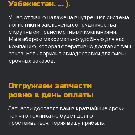
Запчасти доставят вам в кратчайшие сроки,
так что техника не будет долго
простаиваться, теряя вашу прибыль.
Примерный срок доставки — 2-3 дня, но
точный срок зависит от удаленности точки
доставки до нашего ближайшего склада.
КАРТА НАШИХ СКЛАДОВ
Санкт-Петербург
Иваново
Москва
Екатеринбург
Красноярск
Хабаровск
Казань
Краснодар
Благовещенск
Владивосток
Челябинск