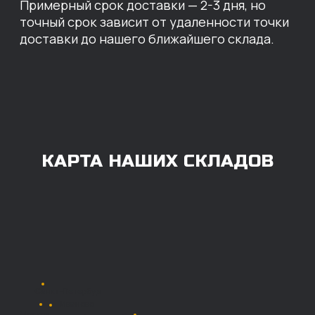
ОПЛАТА
Нашими клиентами могут быть все — как
юридические, так и физические лица.
Мы предоставляем качественные запчасти
всем, кому они нужны. Перед оформлением
заказа нужно внести предоплату в размере
100% любым удобным способом.
Также возможна
постоплата (отсрочка
платежа).
Наличными при
получении