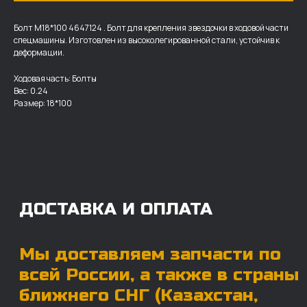
Болт M18*100 4647124 . Болт для крепления звездочки в ходовой части
спецмашины. Изготовлен из высоколегированной стали, устойчив к
деформации.
ДОСТАВКА И ОПЛАТА
Ходовая часть: Болты
Вес: 0.24
Мы доставляем запчасти по
Размер: 18*100
всей России, а также в страны
ближнего СНГ (Казахстан,
Узбекистан, … ).
У нас отлично налажена внутренняя система
логистики и заключены сотрудничества
с крупными транспортными компаниями.
Мы выберем максимально удобную для вас
компанию, которая оперативно доставит ваш
заказ. Есть вариант авиадоставки для очень
срочных заказов.
Отгружаем запчасти
ровно в день оплаты