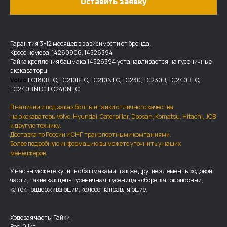
Оставить заявку
Гарантия 3−12 месяцев в зависимости от бренда.
Кросс номера: 14260906, 14526394
Гайка крепления башмака 14526394 устанавливается на гусеничные
экскаваторы:
Volvo
EC180B LC, EC210B LC, EC210N LC, EC230, EC230B, EC240B LC,
EC240B NLC, EC240N LC
В наличии и под заказ болты и гайки отличного качества
на экскаваторы Volvo, Hyundai, Caterpillar, Doosan, Komatsu, Hitachi, JCB
и другую технику.
Доставка по России и СНГ транспортными компаниями.
Более подробную информацию вы можете уточнить у наших
ДОСТАВКА И ОПЛАТА
менеджеров.
У нас вы можете купить с башмаками, так же другие элементы ходовой
Мы доставляем запчасти по
части, такие как цепь гусеничная, гусеница в сборе, каток опорный,
всей России, а также в страны
каток поддерживающий, колесо направляющие.
ближнего СНГ (Казахстан,
Узбекистан, … ).
Ходовая часть: Гайки
У нас отлично налажена внутренняя система
Вес: 0.1кг