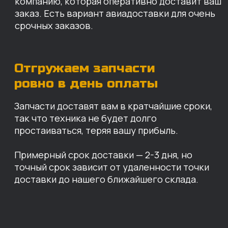
Санкт-Петербург
Иваново
Москва
Екатеринбург
Красноярск
Хабаровск
Казань
Краснодар
Благовещенск
Владивосток
Челябинск
ОПЛАТА
Нашими клиентами могут быть все — как
юридические, так и физические лица.
Мы предоставляем качественные запчасти
всем, кому они нужны. Перед оформлением
заказа нужно внести предоплату в размере
100% любым удобным способом.