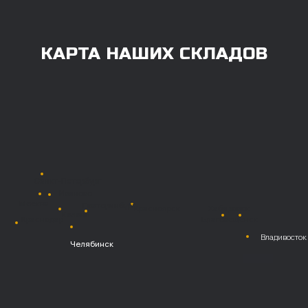
Также возможна
постоплата (отсрочка
платежа).
Наличными при
получении
Безналичный
расчет с НДС
Перевод
на расчетный счет