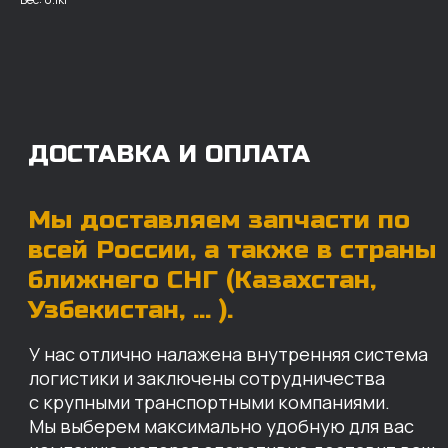
логистики и заключены сотрудничества
с крупными транспортными компаниями.
Мы выберем максимально удобную для вас
компанию, которая оперативно доставит ваш
заказ. Есть вариант авиадоставки для очень
срочных заказов.
Отгружаем запчасти
ровно в день оплаты
Запчасти доставят вам в кратчайшие сроки,
так что техника не будет долго
простаиваться, теряя вашу прибыль.
Примерный срок доставки — 2-3 дня, но
точный срок зависит от удаленности точки
доставки до нашего ближайшего склада.
КАРТА НАШИХ СКЛАДОВ