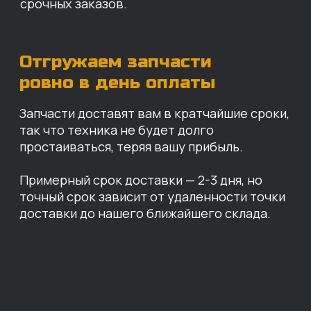
Санкт-Петербург
Иваново
Москва
Екатеринбург
Красноярск
Хабаровск
Казань
Краснодар
Благовещенск
Владивосток
Челябинск
ОПЛАТА
Нашими клиентами могут быть все — как
юридические, так и физические лица.
Мы предоставляем качественные запчасти
всем, кому они нужны. Перед оформлением
заказа нужно внести предоплату в размере
100% любым удобным способом.