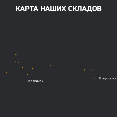
Также возможна
постоплата (отсрочка
платежа).
Наличными при
получении
Безналичный
расчет с НДС
Перевод
на расчетный счет