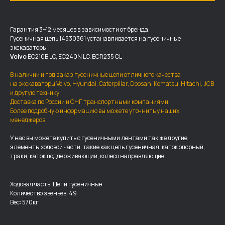
Гарантия 3−12 месяцев в зависимости от бренда.
Гусеничная цепь 14530361 устанавливается на гусеничные
экскаваторы:
Volvo
EC210B LC, EC240N LC, ECR235 CL
В наличии и под заказ гусеничные цепи отличного качества
на экскаваторы Volvo, Hyundai, Caterpillar, Doosan, Komatsu, Hitachi, JCB
и другую технику.
Доставка по России и СНГ транспортными компаниями.
Более подробную информацию вы можете уточнить у наших
менеджеров.
ДОСТАВКА И ОПЛАТА
У нас вы можете купить с гусеничными лентами так же другие
элементы ходовой части, такие как цепь гусеничная, каток опорный,
траки, каток поддерживающий, колесо направляющие.
Мы доставляем запчасти по
всей России, а также в страны
ближнего СНГ (Казахстан,
Ходовая часть: Цепи гусеничные
Узбекистан, … ).
Количество звеньев: 49
Вес: 570кг
У нас отлично налажена внутренняя система
логистики и заключены сотрудничества
с крупными транспортными компаниями.