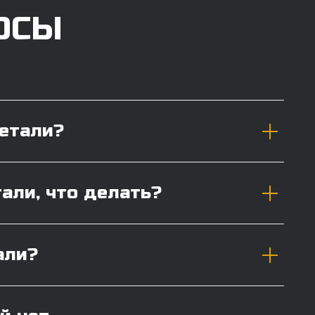
ОСЫ
детали?
тали, что делать?
али?