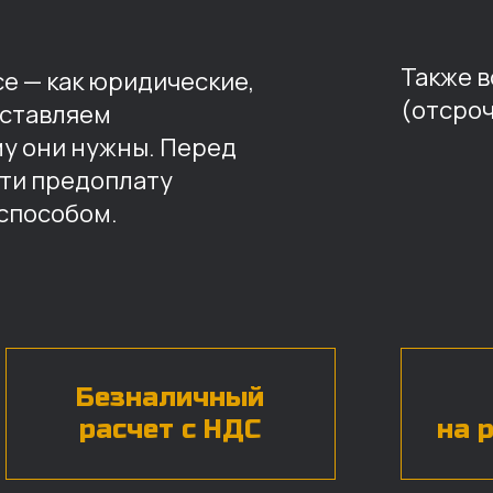
Также 
е — как юридические,
(отсроч
оставляем
му они нужны. Перед
ти предоплату
способом.
Безналичный
расчет с НДС
на 