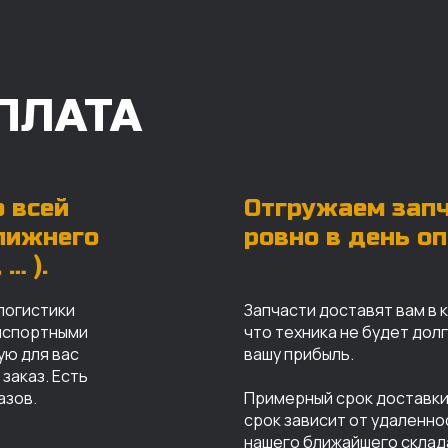
ПЛАТА
 всей
Отгружаем зап
ближнего
ровно в день о
… ).
логистики
Запчасти доставят вам в 
анспортными
что техника не будет дол
ую для вас
вашу прибыль.
заказ. Есть
азов.
Примерный срок доставки 
срок зависит от удаленно
нашего ближайшего склад