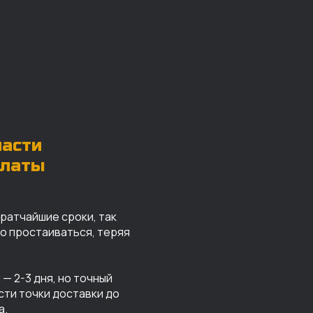
части
платы
кратчайшие сроки, так
го простаиваться, теряя
— 2-3 дня, но точный
сти точки доставки до
а.