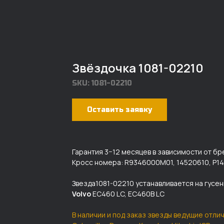
Звёздочка 1081-02210
SKU:
1081-02210
Оставить заявку
Гарантия 3−12 месяцев в зависимости от бр
Кросс номера: R9346000M01, 14520610, P14
Звезда1081-02210 устанавливается на гусе
Volvo
EC460 LC, EC460B LC
В наличии и под заказ звезды ведущие отлич