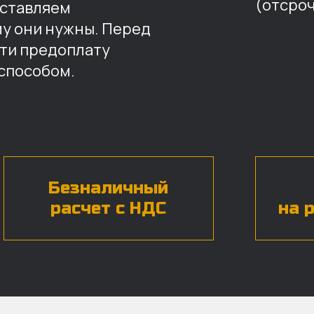
(отсроч
оставляем
му они нужны. Перед
ти предоплату
способом.
Безналичный
расчет с НДС
на 