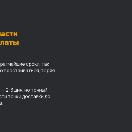
части
платы
кратчайшие сроки, так
го простаиваться, теряя
— 2-3 дня, но точный
сти точки доставки до
а.