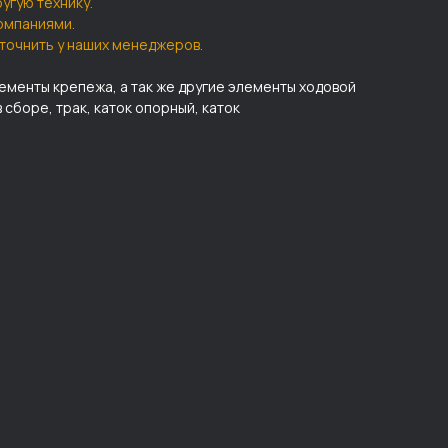
другую технику.
омпаниями.
точнить у наших менеджеров.
лементы крепежа, а так же другие элементы ходовой
в сборе, трак, каток опорный, каток