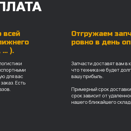
ПЛАТА
 всей
Отгружаем зап
ближнего
ровно в день о
… ).
логистики
Запчасти доставят вам в 
анспортными
что техника не будет дол
ую для вас
вашу прибыль.
заказ. Есть
азов.
Примерный срок доставки 
срок зависит от удаленно
нашего ближайшего склад