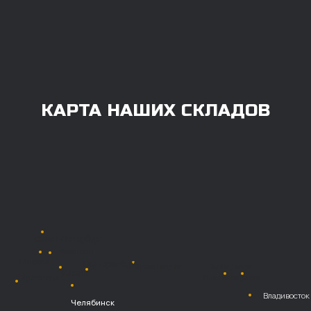
всем, кому они нужны. Перед оформлением
заказа нужно внести предоплату в размере
100% любым удобным способом.
Также возможна
постоплата (отсрочка
платежа).
Наличными при
получении
Безналичный
расчет с НДС
Перевод
на расчетный счет