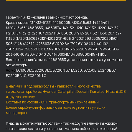
Гарантия 3−12 месяцев в зависимости от бренда.
Кросс номера: 134-32-61221, 14260905, М20х1,5х63, 14526401,
М20х1,5х63 14880553, 14880574, 14X-32-11210, 14X-32-11220, 14Y-32-
11210, 154-32-21323, 164202A1 1S-1860 200-9127 207-32-11350 207-32-
11350 (М20Х1,5Х63) 2121-1203 2121-6017 2420Z1293 2505720201501
306-2148 4143721 4255638 6V1792 6V-1792 6Y-0846 71401192
76030024 79035816 81EM-20020 81N6-26620 9W-3361 9W-3619 A-
203-510-10 A203-510-10 D04140S0N17 D4085000N15 FT1100
Болт крепления башмака 14880553 устанавливается на гусеничные
экскаваторы:
Volvo
EC180B LC, EC210B LC, EC210N LC, EC230, EC230B, EC240B LC,
EC240B NLC, EC240N LC
В наличии и под заказ болты и гайки отличного качества
на экскаваторы Volvo, Hyundai, Caterpillar, Doosan, Komatsu, Hitachi, JCB
и другую технику.
Доставка по России и СНГ транспортными компаниями.
ДОСТАВКА И ОПЛАТА
Более подробную информацию вы можете уточнить у наших
менеджеров.
Мы доставляем запчасти по
У нас вы можете купить с болтами так же другие элементы ходовой
всей России, а также в страны
части, такие как цепь гусеничная, гусеница в сборе, каток опорный,