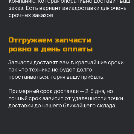
Санкт-Петербург
Иваново
Москва
Екатеринбург
Красноярск
Хабаровск
Казань
Краснодар
Благовещенск
Владивосток
Челябинск
ОПЛАТА
Нашими клиентами могут быть все — как
юридические, так и физические лица.
Мы предоставляем качественные запчасти
всем, кому они нужны. Перед оформлением
заказа нужно внести предоплату в размере
100% любым удобным способом.