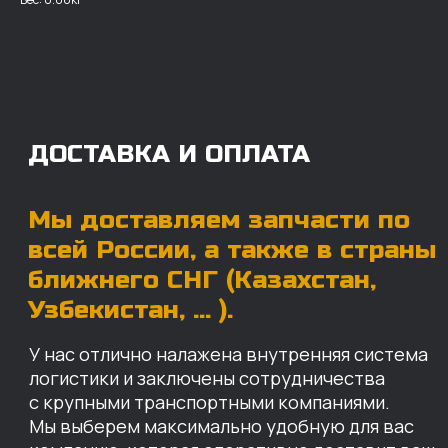
логистики и заключены сотрудничества
с крупными транспортными компаниями.
Мы выберем максимально удобную для вас
компанию, которая оперативно доставит ваш
заказ. Есть вариант авиадоставки для очень
срочных заказов.
Отгружаем запчасти
ровно в день оплаты
Запчасти доставят вам в кратчайшие сроки,
так что техника не будет долго
простаиваться, теряя вашу прибыль.
Примерный срок доставки — 2-3 дня, но
точный срок зависит от удаленности точки
доставки до нашего ближайшего склада.
КАРТА НАШИХ СКЛАДОВ