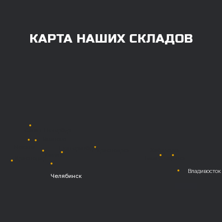
Также возможна
постоплата (отсрочка
платежа).
Наличными при
получении
Безналичный
расчет с НДС
Перевод
на расчетный счет