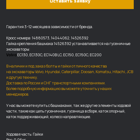
Оставить заявку
Гарантия 3−12 месяцев в зависимости от бренда.
Кросс номера: 14880573, 14044062, 14526392
Гайка крепления башмака 14526392 устанавливается на гусеничные
экскаваторы:
Volvo
EC130, EC130C, EC140B LC, EC150, EC150C, EC200
В наличии и под заказ болты и гайки отличного качества
на экскаваторы Volvo, Hyundai, Caterpillar, Doosan, Komatsu, Hitachi, JCB
и другую технику.
Доставка по России и СНГ транспортными компаниями.
Более подробную информацию вы можете уточнить у наших
ДОСТАВКА И ОПЛАТА
менеджеров.
У нас вы можете купить с башмаками, так же другие элементы ходовой
Мы доставляем запчасти по
части, такие как цепь гусеничная, гусеница в сборе, каток опорный,
всей России, а также в страны
каток поддерживающий, колесо направляющие.
ближнего СНГ (Казахстан,
Узбекистан, … ).
Ходовая часть: Гайки
У нас отлично налажена внутренняя система
Вес: 0.06кг