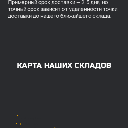
ОПЛАТА
Нашими клиентами могут быть все — как
юридические, так и физические лица.
Мы предоставляем качественные запчасти
всем, кому они нужны. Перед оформлением
заказа нужно внести предоплату в размере
100% любым удобным способом.
Также возможна
постоплата (отсрочка
платежа).
Наличными при
получении