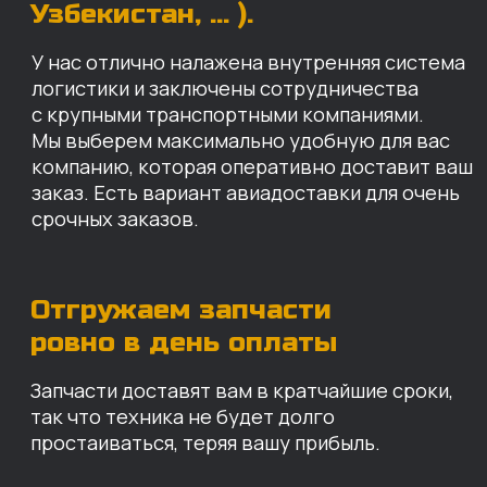
Запчасти доставят вам в кратчайшие сроки,
так что техника не будет долго
простаиваться, теряя вашу прибыль.
Примерный срок доставки — 2-3 дня, но
точный срок зависит от удаленности точки
доставки до нашего ближайшего склада.
КАРТА НАШИХ СКЛАДОВ
Санкт-Петербург
Иваново
Москва
Екатеринбург
Красноярск
Хабаровск
Казань
Краснодар
Благовещенск
Владивосток
Челябинск