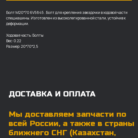
Болт M20*70 6V5845 . Болт для крепления звездочки в ходовой части
спецмашины. Изготовлен из высоколегированной стали, устойчив к
деформации.
ДОСТАВКА И ОПЛАТА
Ходовая часть: Болты
Вес: 0.22
Мы доставляем запчасти по
Размер: 20*70*2,5
всей России, а также в страны
ближнего СНГ (Казахстан,
Узбекистан, … ).
У нас отлично налажена внутренняя система
логистики и заключены сотрудничества
с крупными транспортными компаниями.
Мы выберем максимально удобную для вас
компанию, которая оперативно доставит ваш
заказ. Есть вариант авиадоставки для очень
срочных заказов.
Отгружаем запчасти
ровно в день оплаты