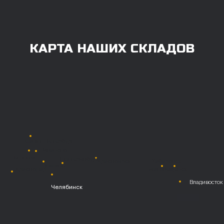
ОПЛАТА
Нашими клиентами могут быть все — как
юридические, так и физические лица.
Мы предоставляем качественные запчасти
всем, кому они нужны. Перед оформлением
заказа нужно внести предоплату в размере
100% любым удобным способом.
Также возможна
постоплата (отсрочка
платежа).
Наличными при
получении
Безналичный
расчет с НДС