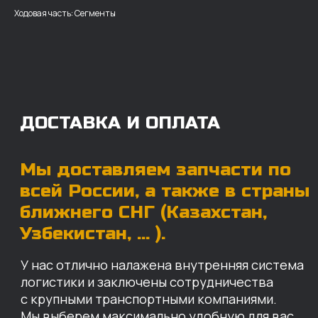
Ходовая часть: Сегменты
Мы доставляем запчасти по
всей России, а также в страны
ближнего СНГ (Казахстан,
Узбекистан, … ).
У нас отлично налажена внутренняя система
логистики и заключены сотрудничества
с крупными транспортными компаниями.
Мы выберем максимально удобную для вас
компанию, которая оперативно доставит ваш
заказ. Есть вариант авиадоставки для очень
срочных заказов.
Отгружаем запчасти
ровно в день оплаты
Запчасти доставят вам в кратчайшие сроки,
так что техника не будет долго
простаиваться, теряя вашу прибыль.
Примерный срок доставки — 2-3 дня, но
точный срок зависит от удаленности точки