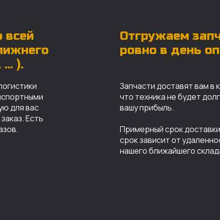
 всей
Отгружаем зап
ближнего
ровно в день о
… ).
логистики
Запчасти доставят вам в 
анспортными
что техника не будет дол
ую для вас
вашу прибыль.
заказ. Есть
азов.
Примерный срок доставки 
срок зависит от удаленно
нашего ближайшего склад