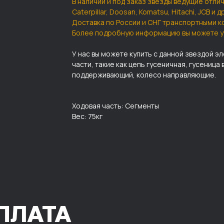
В наличии и под заказ звезды ведущие отлич
Caterpillar, Doosan, Komatsu, Hitachi, JCB и 
Доставка по России и СНГ транспортными к
Более подробную информацию вы можете у
У нас вы можете купить с данной звездой э
части, такие как цепь гусеничная, гусеница 
поддерживающий, колесо направляющие.
Ходовая часть: Сегменты
Вес: 75кг
ПЛАТА