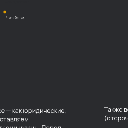
Екатеринбург
Челябинск
Также 
е — как юридические,
(отсроч
оставляем
му они нужны. Перед