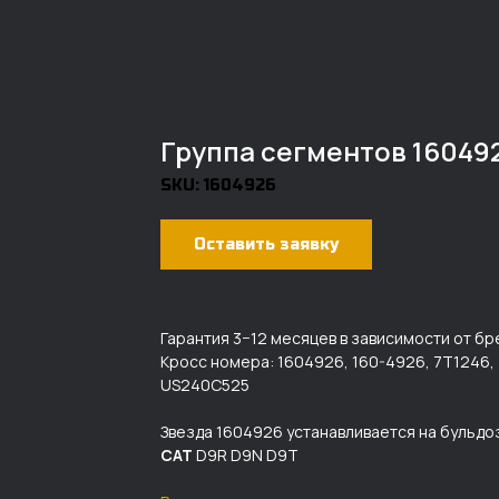
Группа сегментов 16049
SKU:
1604926
Оставить заявку
Гарантия 3−12 месяцев в зависимости от бр
Кросс номера: 1604926, 160-4926, 7T1246
US240C525
Звезда 1604926 устанавливается на бульд
CAT
D9R D9N D9T