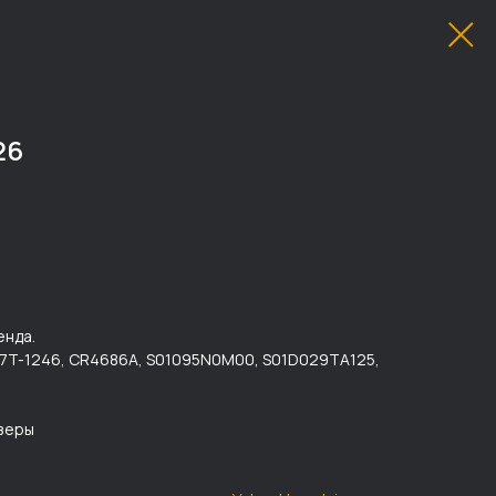
26
енда.
, 7T-1246, CR4686A, S01095N0M00, S01D029TA125,
озеры