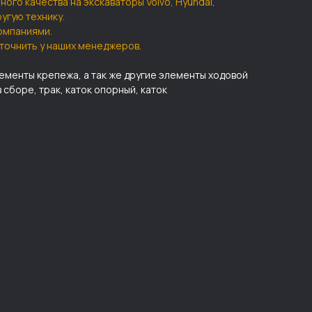
ного качества на экскаваторы Volvo, Hyundai,
другую технику.
омпаниями.
точнить у наших менеджеров.
лементы крепежа, а так же другие элементы ходовой
в сборе, трак, каток опорный, каток