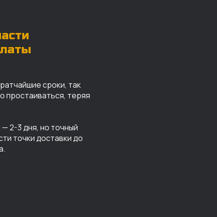
части
платы
кратчайшие сроки, так
го простаиваться, теряя
— 2-3 дня, но точный
сти точки доставки до
а.