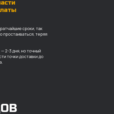
части
платы
кратчайшие сроки, так
го простаиваться, теряя
— 2-3 дня, но точный
сти точки доставки до
а.
ДОВ