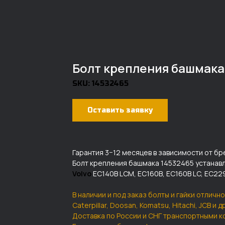
Болт крепления башмака 
SKU:
14532465
Оставить заявку
Гарантия 3−12 месяцев в зависимости от бр
Болт крепления башмака 14532465 устанавл
Volvo
EC140B LCM, EC160B, EC160B LC, EC22
В наличии и под заказ болты и гайки отлично
Caterpillar, Doosan, Komatsu, Hitachi, JCB и 
Доставка по России и СНГ транспортными к