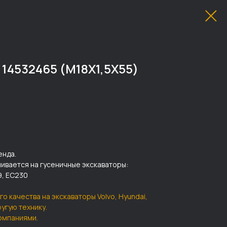
14532465 (M18X1,5X55)
енда.
ивается на гусеничные экскаваторы:
9, EC230
го качества на экскаваторы Volvo, Hyundai,
другую технику.
омпаниями.