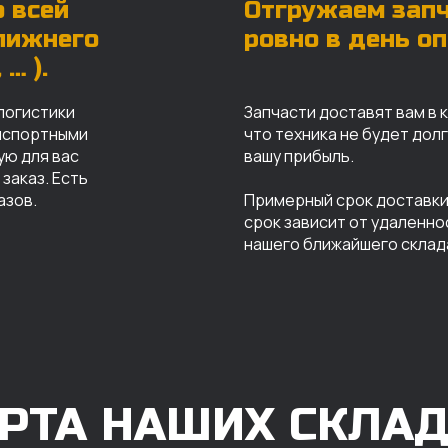
 всей
Отгружаем зап
ближнего
ровно в день о
… ).
логистики
Запчасти доставят вам в 
анспортными
что техника не будет дол
ую для вас
вашу прибыль.
заказ. Есть
азов.
Примерный срок доставки 
срок зависит от удаленно
нашего ближайшего склад
РТА НАШИХ СКЛА