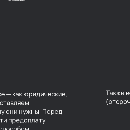
Также 
е — как юридические,
(отсроч
оставляем
му они нужны. Перед
ти предоплату
способом.