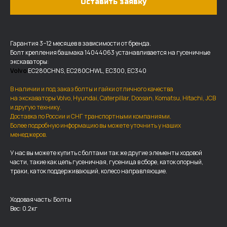
Оставить заявку
Гарантия 3−12 месяцев в зависимости от бренда.
Болт крепления башмака 14044063 устанавливается на гусеничные
экскаваторы:
Volvo
EC280CHNS, EC280CHWL, EC300, EC340
В наличии и под заказ болты и гайки отличного качества
на экскаваторы Volvo, Hyundai, Caterpillar, Doosan, Komatsu, Hitachi, JCB
и другую технику.
Доставка по России и СНГ транспортными компаниями.
Более подробную информацию вы можете уточнить у наших
менеджеров.
ДОСТАВКА И ОПЛАТА
У нас вы можете купить с болтами так же другие элементы ходовой
части, такие как цепь гусеничная, гусеница в сборе, каток опорный,
Мы доставляем запчасти по
траки, каток поддерживающий, колесо направляющие.
всей России, а также в страны
ближнего СНГ (Казахстан,
Узбекистан, … ).
Ходовая часть: Болты
Вес: 0.2кг
У нас отлично налажена внутренняя система
логистики и заключены сотрудничества