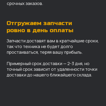
Санкт-Петербург
Иваново
Москва
Екатеринбург
Красноярск
Хабаровск
Казань
Краснодар
Благовещенск
Владивосток
Челябинск
ОПЛАТА
Нашими клиентами могут быть все — как
юридические, так и физические лица.
Мы предоставляем качественные запчасти
всем, кому они нужны. Перед оформлением
заказа нужно внести предоплату в размере
100% любым удобным способом.