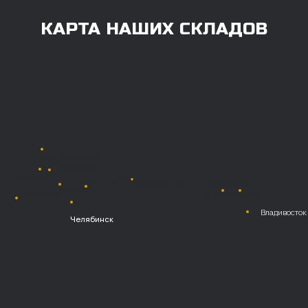
Также возможна
постоплата (отсрочка
платежа).
Наличными при
получении
Безналичный
расчет с НДС
Перевод
на расчетный счет