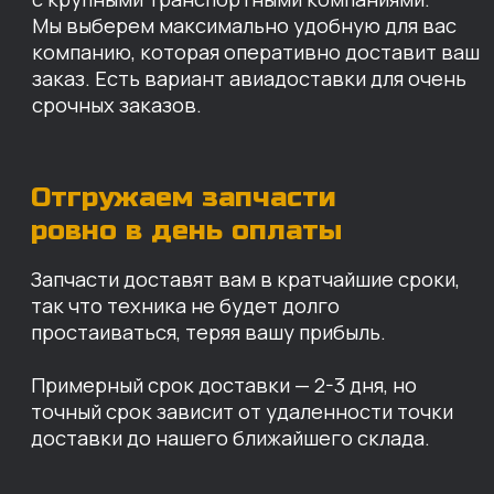
КАРТА НАШИХ СКЛАДОВ
Санкт-Петербург
Иваново
Москва
Екатеринбург
Красноярск
Хабаровск
Казань
Краснодар
Благовещенск
Владивосток
Челябинск
ОПЛАТА
Нашими клиентами могут быть все — как
юридические, так и физические лица.
Мы предоставляем качественные запчасти
всем, кому они нужны. Перед оформлением