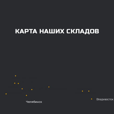
заказа нужно внести предоплату в размере
100% любым удобным способом.
Также возможна
постоплата (отсрочка
платежа).
Наличными при
получении
Безналичный
расчет с НДС
Перевод
на расчетный счет