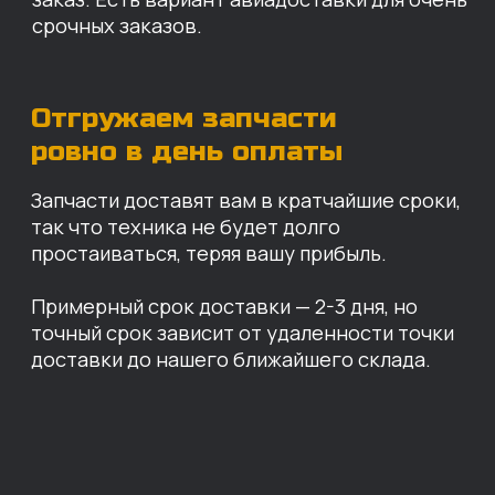
Санкт-Петербург
Иваново
Москва
Екатеринбург
Красноярск
Хабаровск
Казань
Краснодар
Благовещенск
Владивосток
Челябинск
ОПЛАТА
Нашими клиентами могут быть все — как
юридические, так и физические лица.
Мы предоставляем качественные запчасти
всем, кому они нужны. Перед оформлением
заказа нужно внести предоплату в размере
100% любым удобным способом.