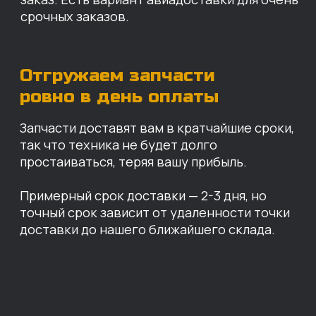
Санкт-Петербург
Иваново
Москва
Екатеринбург
Красноярск
Хабаровск
Казань
Краснодар
Благовещенск
Владивосток
Челябинск
ОПЛАТА
Нашими клиентами могут быть все — как
юридические, так и физические лица.
Мы предоставляем качественные запчасти
всем, кому они нужны. Перед оформлением
заказа нужно внести предоплату в размере
100% любым удобным способом.