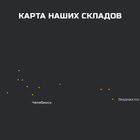
Также возможна
постоплата (отсрочка
платежа).
Наличными при
получении
Безналичный
расчет с НДС
Перевод
на расчетный счет