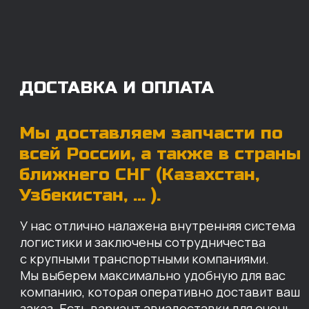
с крупными транспортными компаниями.
Мы выберем максимально удобную для вас
компанию, которая оперативно доставит ваш
заказ. Есть вариант авиадоставки для очень
срочных заказов.
Отгружаем запчасти
ровно в день оплаты
Запчасти доставят вам в кратчайшие сроки,
так что техника не будет долго
простаиваться, теряя вашу прибыль.
Примерный срок доставки — 2-3 дня, но
точный срок зависит от удаленности точки
доставки до нашего ближайшего склада.
КАРТА НАШИХ СКЛАДОВ