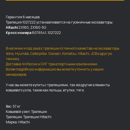
Гарантия 6 месяцев
Трапеция 1027222 устанавливается на гусеничные экскаваторы:
Hitachi
ZX180, ZX180-5G
Кросс номера
8076541, 1027222
В наличии и под заказ трапеции отличного качества на экскаваторы
Volvo, Hyundai, Caterpillar, Doosan, Komatsu, Hitachi, JCB и другую
технику.
Доставка по России и СНГ транспортными компаниями.
Более подробную информацию вы можете уточнить у наших
менеджеров.
ДОСТАВКА И ОПЛАТА
У нас вы можете купить с трапециями, так же другие элементы
ковшевого узла, такие как пальцы, втулки, тяги.
Мы доставляем запчасти по
всей России, а также в страны
Вес: 57 кг
ближнего СНГ (Казахстан,
Ковшевой узел: Трапеции
Узбекистан, … ).
Трапеции: Трапеции Hitachi
Марка: Hitachi
У нас отлично налажена внутренняя система
логистики и заключены сотрудничества