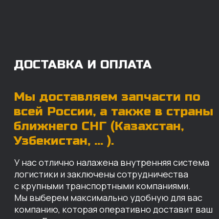
с крупными транспортными компаниями.
Мы выберем максимально удобную для вас
компанию, которая оперативно доставит ваш
заказ. Есть вариант авиадоставки для очень
срочных заказов.
Отгружаем запчасти
ровно в день оплаты
Запчасти доставят вам в кратчайшие сроки,
так что техника не будет долго
простаиваться, теряя вашу прибыль.
Примерный срок доставки — 2-3 дня, но
точный срок зависит от удаленности точки
доставки до нашего ближайшего склада.
КАРТА НАШИХ СКЛАДОВ