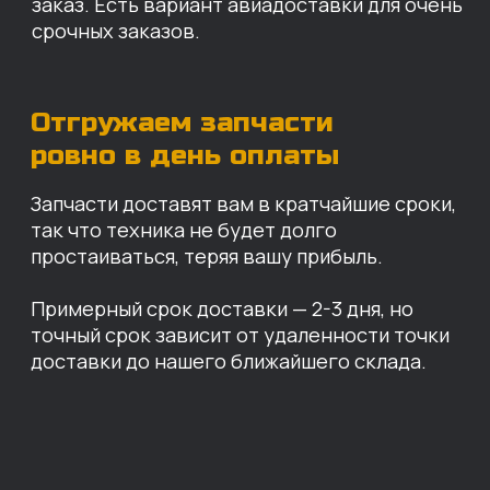
Санкт-Петербург
Иваново
Москва
Екатеринбург
Красноярск
Хабаровск
Казань
Краснодар
Благовещенск
Владивосток
Челябинск
ОПЛАТА
Нашими клиентами могут быть все — как
юридические, так и физические лица.
Мы предоставляем качественные запчасти
всем, кому они нужны. Перед оформлением
заказа нужно внести предоплату в размере
100% любым удобным способом.