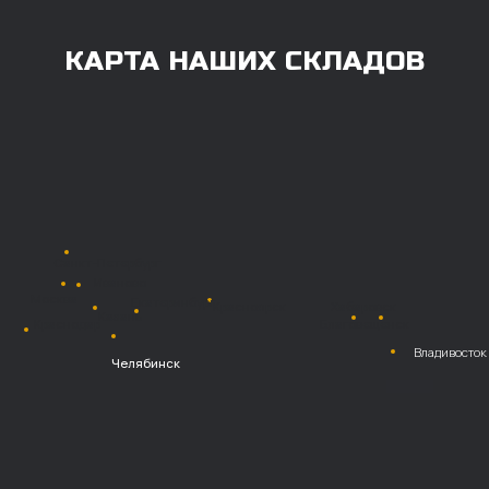
Также возможна
постоплата (отсрочка
платежа).
Наличными при
получении
Безналичный
расчет с НДС
Перевод
на расчетный счет