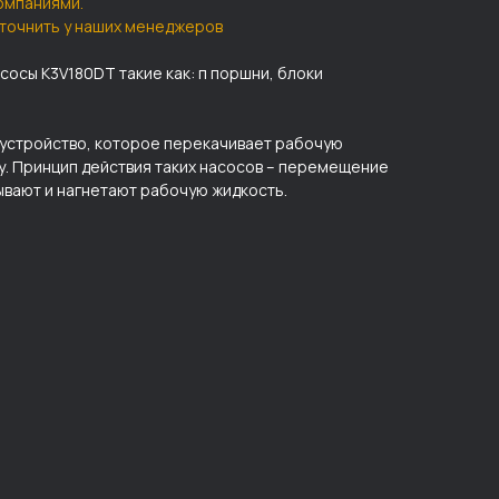
омпаниями.
точнить у наших менеджеров
асосы K3V180DT такие как: п поршни, блоки
 устройство, которое перекачивает рабочую
у. Принцип действия таких насосов – перемещение
ывают и нагнетают рабочую жидкость.