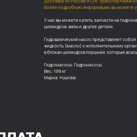
Доставка по России и СНГ транспортными к
Более подробную информацию вы можете у
У нас вы можете купить запчасти на гидрон
цилиндров, валы и другие детали.
Гидравлический насос представляет собой
жидкость (масло) к исполнительному орган
в блоках цилиндров поршней, которые всас
Гидронасосы: Гидронасосы
Вес: 199 кг
Марка: Hyundai