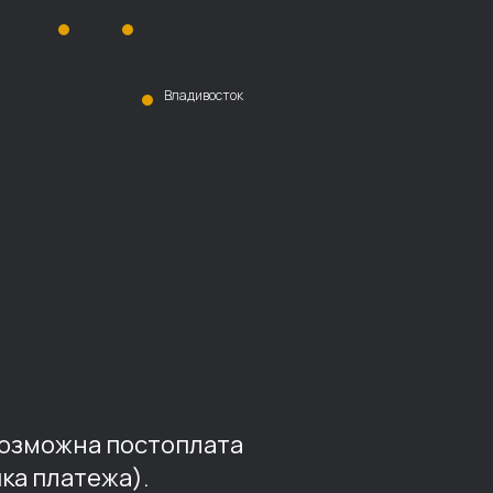
Хабаровск
Благовещенск
Владивосток
возможна постоплата
ка платежа).