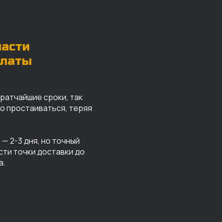
части
платы
кратчайшие сроки, так
го простаиваться, теряя
— 2-3 дня, но точный
сти точки доставки до
а.