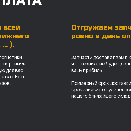
ПЛАТА
 всей
Отгружаем зап
ближнего
ровно в день о
… ).
логистики
Запчасти доставят вам в 
анспортными
что техника не будет дол
ую для вас
вашу прибыль.
заказ. Есть
азов.
Примерный срок доставки 
срок зависит от удаленно
нашего ближайшего склад