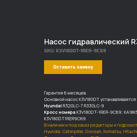
Насос гидравлический R
SKU:
K3V180DT-1RER-9C69
Оставить заявку
Гарантия 6 месяцев.
Основной насос K3V180DT устанавливается 
Hyundai
R320LC-7 R330LC-9
Кросс номера
K3V180DT-1RER-9C69; KA18K5
K3V180DT1RER9C69
В наличии и под заказ редукторы и гидромо
Hyundai, Caterpillar, Doosan, Komatsu, Hitac