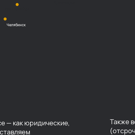
Красноярск
Екатеринбург
Челябинск
Также 
е — как юридические,
(отсроч
оставляем