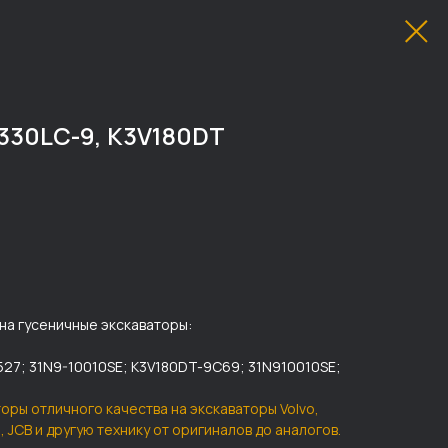
330LC-9, K3V180DT
на гусеничные экскаваторы:
27; 31N9-10010SE; K3V180DT-9C69; 31N910010SE;
торы отличного качества на экскаваторы Volvo,
hi, JCB и другую технику от оригиналов до аналогов.