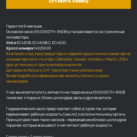
Оставить заявку
Гарантия 6 месяцев.
Основной насос K5V200DTH-9NOB устанавливается на гусеничные
экскаваторы:
Volvo
EC460B, EC460BLC, EC460C
Кросс номера
14625693
В наличии и под заказ редукторы и гидромоторы отличного качества на
экскаваторы Volvo, Hyundai, Caterpillar, Doosan, Komatsu, Hitachi, JCB и
другую технику от оригиналов до аналогов.
Доставка по России и СНГ транспортными компаниями.
Более подробную информацию вы можете уточнить у наших
менеджеров
У нас вы можете купить запчасти на гидронасосы K5V200DTH-9NOB
такие как: п поршни, блоки цилиндров, валы и другие детали.
ДОСТАВКА И ОПЛАТА
Гидравлический насос представляет собой устройство, которое
Мы доставляем запчасти по
перекачивает рабочую жидкость (масло) к исполнительному органу.
Принцип действия таких насосов – перемещение в блоках цилиндров
всей России, а также в страны
поршней, которые всасывают и нагнетают рабочую жидкость.
ближнего СНГ (Казахстан,
Узбекистан, … ).
Гидронасосы: Гидронасосы