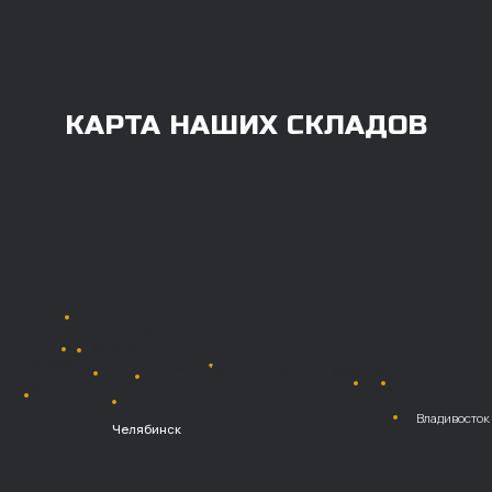
100% любым удобным способом.
Также возможна
постоплата (отсрочка
платежа).
Наличными при
получении
Безналичный
расчет с НДС
Перевод
на расчетный счет