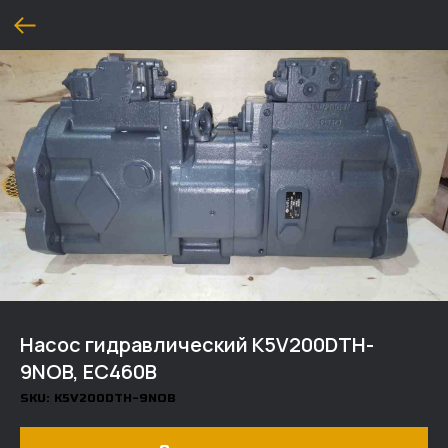
Насос гидравлический K5V200DTH-
9NOB, EC460B
SKU:
K5V200DTH-9NOB