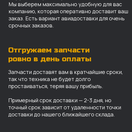
КАРТА НАШИХ СКЛАДОВ
Санкт-Петербург
Иваново
Москва
Екатеринбург
Красноярск
Хабаровск
Казань
Краснодар
Благовещенск
Владивосток
Челябинск
ОПЛАТА
Нашими клиентами могут быть все — как
юридические, так и физические лица.
Мы предоставляем качественные запчасти
всем, кому они нужны. Перед оформлением
заказа нужно внести предоплату в размере