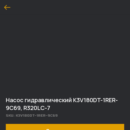
Насос гидравлический K3V180DT-1RER-
9C69, R320LC-7
SKU:
K3V180DT-1RER-9C69