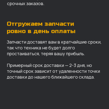
Санкт-Петербург
Иваново
Москва
Екатеринбург
Красноярск
Хабаровск
Казань
Краснодар
Благовещенск
Владивосток
Челябинск
ОПЛАТА
Нашими клиентами могут быть все — как
юридические, так и физические лица.
Мы предоставляем качественные запчасти
всем, кому они нужны. Перед оформлением
заказа нужно внести предоплату в размере
100% любым удобным способом.