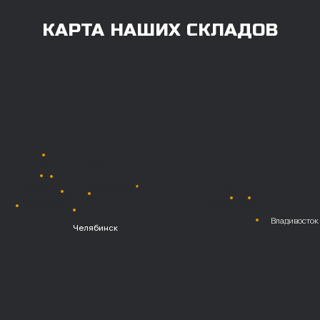
Также возможна
постоплата (отсрочка
платежа).
Наличными при
получении
Безналичный
расчет с НДС
Перевод
на расчетный счет