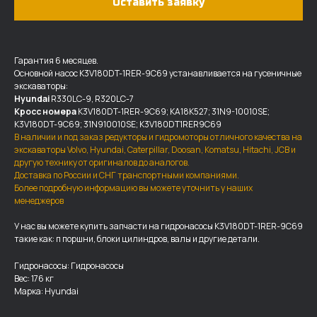
Оставить заявку
Гарантия 6 месяцев.
Основной насос K3V180DT-1RER-9C69 устанавливается на гусеничные
экскаваторы:
Hyundai
R330LC-9, R320LC-7
Кросс номера
K3V180DT-1RER-9C69; KA18K527; 31N9-10010SE;
K3V180DT-9C69; 31N910010SE; K3V180DT1RER9C69
В наличии и под заказ редукторы и гидромоторы отличного качества на
экскаваторы Volvo, Hyundai, Caterpillar, Doosan, Komatsu, Hitachi, JCB и
другую технику от оригиналов до аналогов.
Доставка по России и СНГ транспортными компаниями.
Более подробную информацию вы можете уточнить у наших
ДОСТАВКА И ОПЛАТА
менеджеров
У нас вы можете купить запчасти на гидронасосы K3V180DT-1RER-9C69
Мы доставляем запчасти по
такие как: п поршни, блоки цилиндров, валы и другие детали.
всей России, а также в страны
ближнего СНГ (Казахстан,
Гидронасосы: Гидронасосы
Узбекистан, … ).
Вес: 176 кг
Марка: Hyundai
У нас отлично налажена внутренняя система
логистики и заключены сотрудничества